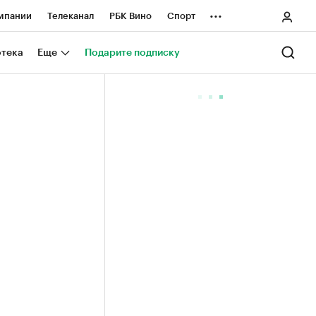
...
мпании
Телеканал
РБК Вино
Спорт
ные проекты
Город
Стиль
Крипто
отека
Еще
Подарите подписку
Спецпроекты СПб
ологии и медиа
Финансы