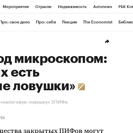
Мероприятия
Отрасли
Недвижимость
Autonews
РБК Ко
ание
РБК Курсы
РБК Life
Тренды
Визионеры
Националь
Про: свое дело
Про: себя
Лекции
The Economist
Библи
уб
Исследования
Кредитные рейтинги
Франшизы
Газета
Проверка контрагентов
Политика
Экономика
Бизнес
Техн
д микроскопом:
х есть
ые ловушки»
в «налоговую ловушку» ЗПИФа
РБК
щества закрытых ПИФов могут