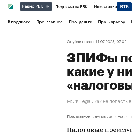
Подписка на РБК
Инвестиции
Школа управления РБК
РБК Образов
В подписке
Про: главное
Про: деньги
Про: карьеру
РБК Бизнес-среда
Дискуссионный кл
Опубликовано 14.07.2025, 07:02
Конференции СПб
Спецпроекты
ЗПИФы по
Рынок наличной валюты
какие у ни
«налогов
МЭФ Legal: как не попасть 
Экономика
Статьи
Про: главное
Налоговые преиму