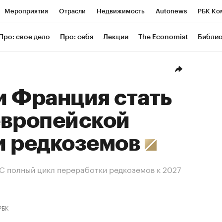
Мероприятия
Отрасли
Недвижимость
Autonews
РБК Ко
ание
РБК Курсы
РБК Life
Тренды
Визионеры
Националь
Про: свое дело
Про: себя
Лекции
The Economist
Библи
уб
Исследования
Кредитные рейтинги
Франшизы
Газета
Проверка контрагентов
Политика
Экономика
Бизнес
Техн
и Франция стать
европейской
и редкоземов
ЕС полный цикл переработки редкоземов к 2027
РБК