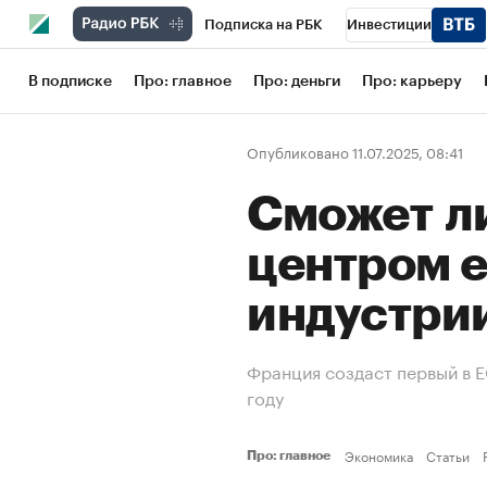
Подписка на РБК
Инвестиции
Школа управления РБК
РБК Образов
В подписке
Про: главное
Про: деньги
Про: карьеру
РБК Бизнес-среда
Дискуссионный кл
Опубликовано 11.07.2025, 08:41
Конференции СПб
Спецпроекты
Сможет л
Рынок наличной валюты
центром 
индустри
Франция создаст первый в 
году
Экономика
Статьи
Про: главное