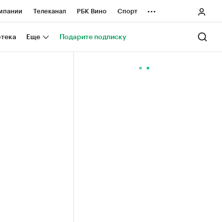
...
мпании
Телеканал
РБК Вино
Спорт
ные проекты
Город
Стиль
Крипто
отека
Еще
Подарите подписку
Спецпроекты СПб
ологии и медиа
Финансы