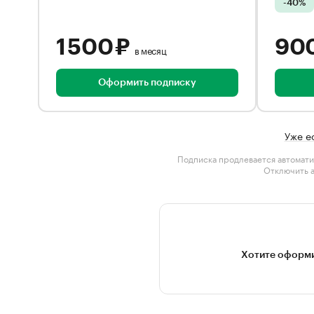
-40%
1 500 ₽
90
в месяц
Оформить подписку
Уже е
Подписка продлевается автомати
Отключить 
Хотите оформи