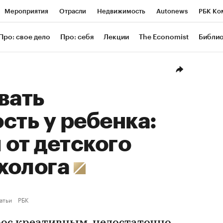
Мероприятия
Отрасли
Недвижимость
Autonews
РБК Ко
ание
РБК Курсы
РБК Life
Тренды
Визионеры
Националь
Про: свое дело
Про: себя
Лекции
The Economist
Библи
уб
Исследования
Кредитные рейтинги
Франшизы
Газета
Проверка контрагентов
Политика
Экономика
Бизнес
Техн
вать
сть у ребенка:
от детского
холога
атьи
РБК