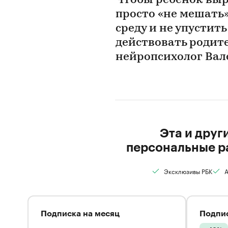
Чтобы ребенок выр
просто «не мешать
среду и не упустит
действовать родите
нейропсихолог Вал
Эта и друг
персональные р
Эксклюзивы РБК
А
Подписка на месяц
Подпис