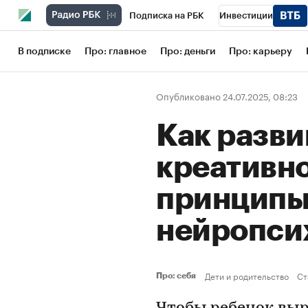
Подписка на РБК
Инвестиции
Школа управления РБК
РБК Образов
В подписке
Про: главное
Про: деньги
Про: карьеру
РБК Бизнес-среда
Дискуссионный кл
Опубликовано 24.07.2025, 08:23
Конференции СПб
Спецпроекты
Как разви
Рынок наличной валюты
креативно
принципы 
нейропси
Дети и родительство
Ст
Про: себя