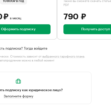
Также вы сможете скачать стать
10 800₽ в год
PDF
0 ₽
790 ₽
в месяц
Оформить подписку
Получить доступ
сть подписка? Тогда войдите
чески. Стоимость зависит от
выбранного тарифного плана
.
автопродление можно в любой момент
ть подписку как юридическое лицо?
Заполните форму