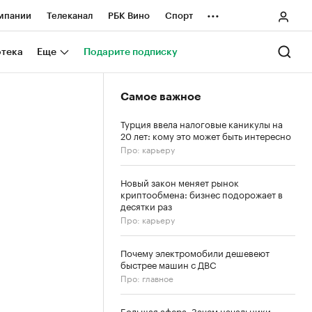
...
мпании
Телеканал
РБК Вино
Спорт
ные проекты
Город
Стиль
Крипто
отека
Еще
Подарите подписку
Спецпроекты СПб
Самое важное
ологии и медиа
Финансы
Турция ввела налоговые каникулы на
20 лет: кому это может быть интересно
Про: карьеру
Новый закон меняет рынок
криптообмена: бизнес подорожает в
десятки раз
Про: карьеру
Почему электромобили дешевеют
быстрее машин с ДВС
Про: главное
Большая афера. Зачем начальники