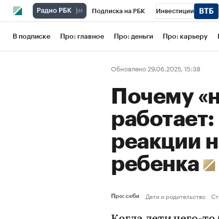
Подписка на РБК
Инвестиции
Школа управления РБК
РБК Образов
В подписке
Про: главное
Про: деньги
Про: карьеру
РБК Бизнес-среда
Дискуссионный кл
Обновлено 29.06.2025, 15:38
Конференции СПб
Спецпроекты
Почему «н
Рынок наличной валюты
работает:
реакции н
ребенка
Дети и родительство
Ст
Про: себя