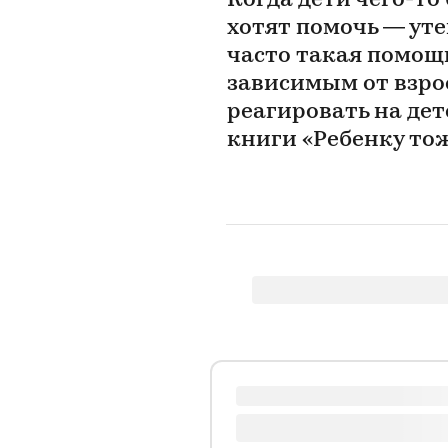
Когда дети чего-то
хотят помочь — уте
часто такая помощ
зависимым от взро
реагировать на де
книги «Ребенку то