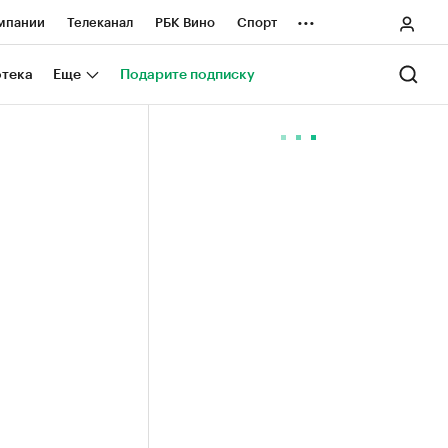
...
мпании
Телеканал
РБК Вино
Спорт
ные проекты
Город
Стиль
Крипто
отека
Еще
Подарите подписку
Спецпроекты СПб
ологии и медиа
Финансы