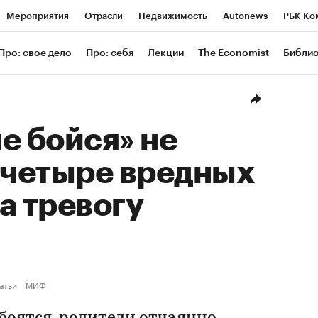
Мероприятия
Отрасли
Недвижимость
Autonews
РБК Ко
ание
РБК Курсы
РБК Life
Тренды
Визионеры
Националь
Про: свое дело
Про: себя
Лекции
The Economist
Библи
уб
Исследования
Кредитные рейтинги
Франшизы
Газета
Проверка контрагентов
Политика
Экономика
Бизнес
Техн
е бойся» не
 четыре вредных
а тревогу
атьи
МИФ