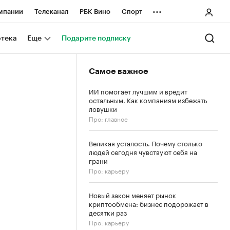
...
мпании
Телеканал
РБК Вино
Спорт
ные проекты
Город
Стиль
Крипто
отека
Еще
Подарите подписку
Спецпроекты СПб
Самое важное
ологии и медиа
Финансы
ИИ помогает лучшим и вредит
остальным. Как компаниям избежать
ловушки
Про: главное
Великая усталость. Почему столько
людей сегодня чувствуют себя на
грани
Про: карьеру
Новый закон меняет рынок
криптообмена: бизнес подорожает в
десятки раз
Про: карьеру