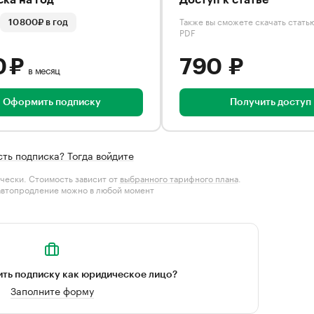
ка на год
Доступ к статье
Также вы сможете скачать стать
10 800₽ в год
PDF
0 ₽
790 ₽
в месяц
Оформить подписку
Получить доступ
сть подписка? Тогда войдите
чески. Стоимость зависит от
выбранного тарифного плана
.
автопродление можно в любой момент
ть подписку как юридическое лицо?
Заполните форму