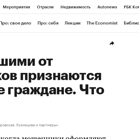
Мероприятия
Отрасли
Недвижимость
Autonews
РБК Ко
ание
РБК Курсы
РБК Life
Тренды
Визионеры
Националь
Про: свое дело
Про: себя
Лекции
The Economist
Библи
уб
Исследования
Кредитные рейтинги
Франшизы
Газета
Проверка контрагентов
Политика
Экономика
Бизнес
Техн
шими от
ов признаются
не граждане. Что
ровская, Кузнецова и партнеры»