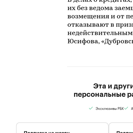
В делах о кредита
их без ведома зае
возмещения и от пе
отказывают в приз
недействительным
Юсифова, «Дубровс
Эта и друг
персональные р
Эксклюзивы РБК
А