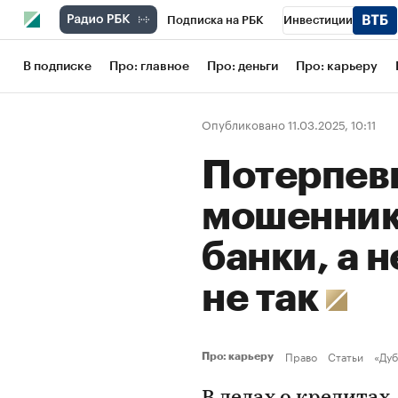
Подписка на РБК
Инвестиции
Школа управления РБК
РБК Образов
В подписке
Про: главное
Про: деньги
Про: карьеру
РБК Бизнес-среда
Дискуссионный кл
Опубликовано 11.03.2025, 10:11
Конференции СПб
Спецпроекты
Потерпев
Рынок наличной валюты
мошенник
банки, а 
не так
Право
Статьи
«Дуб
Про: карьеру