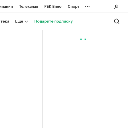
...
мпании
Телеканал
РБК Вино
Спорт
ные проекты
Город
Стиль
Крипто
отека
Еще
Подарите подписку
Спецпроекты СПб
ологии и медиа
Финансы