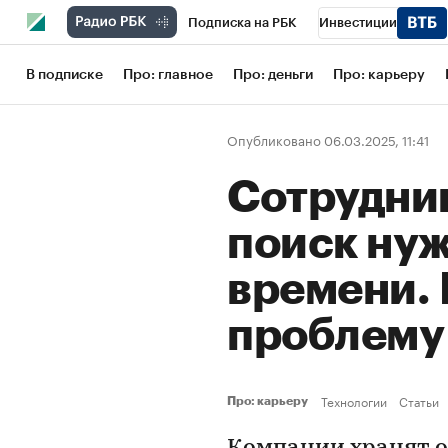
Подписка на РБК
Инвестиции
Школа управления РБК
РБК Образов
В подписке
Про: главное
Про: деньги
Про: карьеру
РБК Бизнес-среда
Дискуссионный кл
Опубликовано 06.03.2025, 11:41
Конференции СПб
Спецпроекты
Сотрудник
Рынок наличной валюты
поиск ну
времени.
проблем
Технологии
Статьи
Про: карьеру