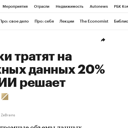
Мероприятия
Отрасли
Недвижимость
Autonews
РБК Ко
ание
РБК Курсы
РБК Life
Тренды
Визионеры
Националь
Про: свое дело
Про: себя
Лекции
The Economist
Библи
уб
Исследования
Кредитные рейтинги
Франшизы
Газета
Проверка контрагентов
Политика
Экономика
Бизнес
Техн
и тратят на
жных данных 20%
 ИИ решает
у
ZeBrains