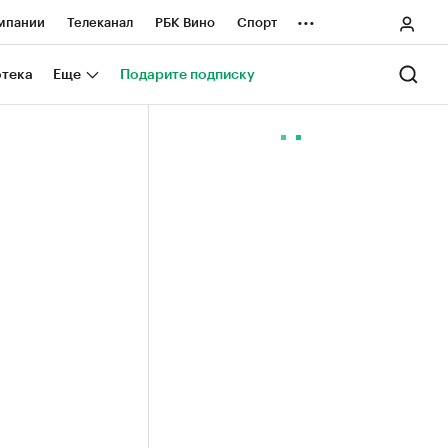
...
мпании
Телеканал
РБК Вино
Спорт
ные проекты
Город
Стиль
Крипто
отека
Еще
Подарите подписку
Спецпроекты СПб
ологии и медиа
Финансы