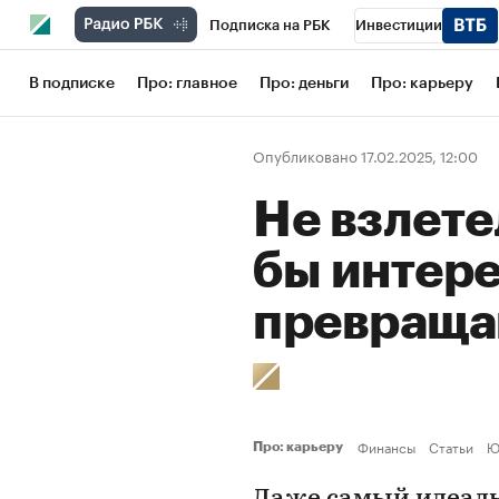
Подписка на РБК
Инвестиции
Школа управления РБК
РБК Образов
В подписке
Про: главное
Про: деньги
Про: карьеру
РБК Бизнес-среда
Дискуссионный кл
Опубликовано 17.02.2025, 12:00
Конференции СПб
Спецпроекты
Не взлете
Рынок наличной валюты
бы интер
превращаю
Финансы
Статьи
Ю
Про: карьеру