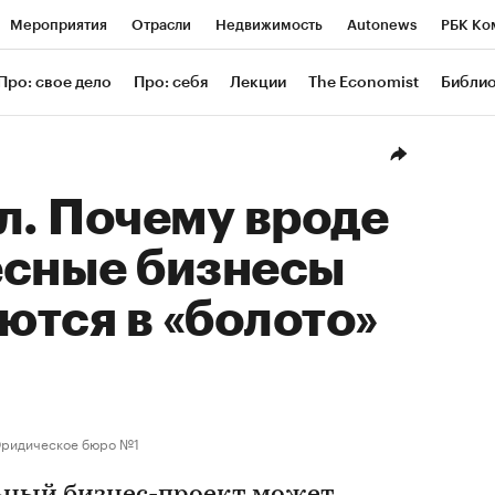
Мероприятия
Отрасли
Недвижимость
Autonews
РБК Ко
ание
РБК Курсы
РБК Life
Тренды
Визионеры
Националь
Про: свое дело
Про: себя
Лекции
The Economist
Библи
уб
Исследования
Кредитные рейтинги
Франшизы
Газета
Проверка контрагентов
Политика
Экономика
Бизнес
Техн
л. Почему вроде
есные бизнесы
тся в «болото»
ридическое бюро №1