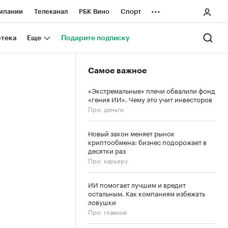
...
мпании
Телеканал
РБК Вино
Спорт
ные проекты
Город
Стиль
Крипто
отека
Еще
Подарите подписку
Спецпроекты СПб
Самое важное
ологии и медиа
Финансы
«Экстремальные» плечи обвалили фонд
«гения ИИ». Чему это учит инвесторов
Про: деньги
Новый закон меняет рынок
криптообмена: бизнес подорожает в
десятки раз
Про: карьеру
ИИ помогает лучшим и вредит
остальным. Как компаниям избежать
ловушки
Про: главное