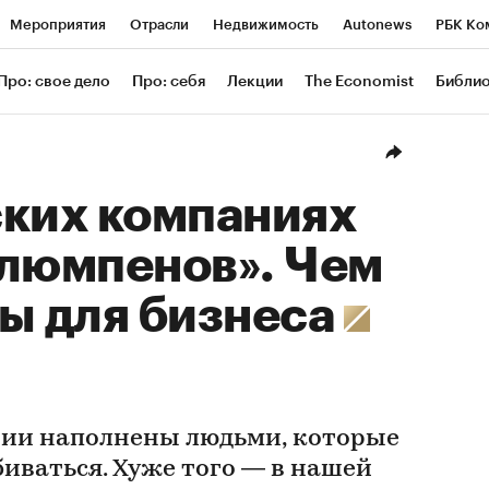
Мероприятия
Отрасли
Недвижимость
Autonews
РБК Ко
ание
РБК Курсы
РБК Life
Тренды
Визионеры
Националь
Про: свое дело
Про: себя
Лекции
The Economist
Библи
уб
Исследования
Кредитные рейтинги
Франшизы
Газета
Проверка контрагентов
Политика
Экономика
Бизнес
Техн
ских компаниях
«люмпенов». Чем
ы для бизнеса
нии наполнены людьми, которые
биваться. Хуже того — в нашей