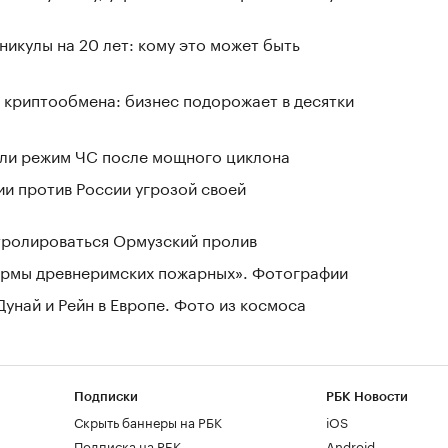
никулы на 20 лет: кому это может быть
 криптообмена: бизнес подорожает в десятки
ели режим ЧС после мощного циклона
ии против России угрозой своей
нтролироваться Ормузский пролив
зармы древнеримских пожарных». Фотографии
Дунай и Рейн в Европе. Фото из космоса
Подписки
РБК Новости
Скрыть баннеры на РБК
iOS
Подписка на РБК
Android