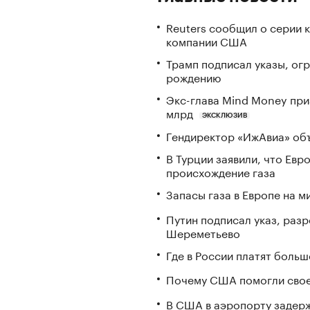
Reuters сообщил о серии 
компании США
Трамп подписал указы, ог
рождению
Экс-глава Mind Money при
млрд
ЭКСКЛЮЗИВ
Гендиректор «ИжАвиа» объ
В Турции заявили, что Ев
происхождение газа
Запасы газа в Европе на м
Путин подписал указ, ра
Шереметьево
Где в России платят больш
Почему США помогли свое
В США в аэропорту задерж