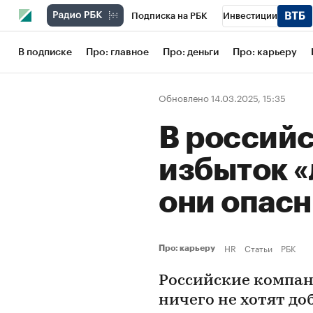
Подписка на РБК
Инвестиции
Школа управления РБК
РБК Образов
В подписке
Про: главное
Про: деньги
Про: карьеру
РБК Бизнес-среда
Дискуссионный кл
Обновлено 14.03.2025, 15:35
Конференции СПб
Спецпроекты
В россий
Рынок наличной валюты
избыток 
они опасн
HR
Статьи
РБК
Про: карьеру
Российские компа
ничего не хотят до