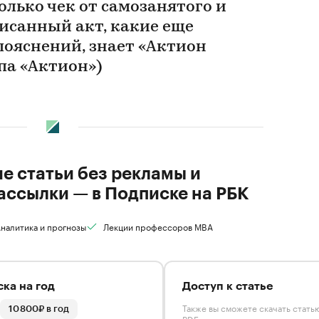
олько чек от самозанятого и
исанный акт, какие еще
пояснений, знает «Актион
па «Актион»)
ие статьи без рекламы и
ассылки — в Подписке на РБК
налитика и прогнозы
Лекции профессоров MBA
ка на год
Доступ к статье
Также вы сможете скачать стать
10 800₽ в год
PDF