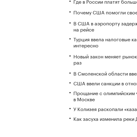
Где в России платят больш
Почему США помогли свое
В США в аэропорту задерж
на рейсе
Турция ввела налоговые ка
интересно
Новый закон меняет рынок
раз
В Смоленской области вв
США ввели санкции в отно
Прощание с олимпийским 
в Москве
У Колизея раскопали «ка
Как засуха изменила реки 