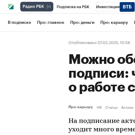
Подписка на РБК
Инвестиции
Школа управления РБК
РБК Образов
В подписке
Про: главное
Про: деньги
Про: карьеру
РБК Бизнес-среда
Дискуссионный кл
Опубликовано 07.02.2025, 10:56
Конференции СПб
Спецпроекты
Можно об
Рынок наличной валюты
подписи: 
о работе 
HR
Статьи
Актион
Про: карьеру
На подписание акт
уходит много време