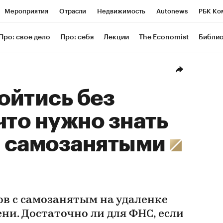
Мероприятия
Отрасли
Недвижимость
Autonews
РБК Ко
ание
РБК Курсы
РБК Life
Тренды
Визионеры
Националь
Про: свое дело
Про: себя
Лекции
The Economist
Библи
уб
Исследования
Кредитные рейтинги
Франшизы
Газета
Проверка контрагентов
Политика
Экономика
Бизнес
Техн
ойтись без
что нужно знать
с самозанятыми
ов с самозанятым на удаленке
ни. Достаточно ли для ФНС, если