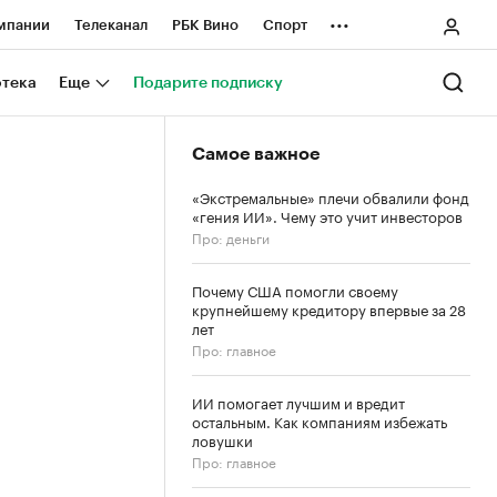
...
мпании
Телеканал
РБК Вино
Спорт
ные проекты
Город
Стиль
Крипто
отека
Еще
Подарите подписку
Спецпроекты СПб
Самое важное
ологии и медиа
Финансы
«Экстремальные» плечи обвалили фонд
«гения ИИ». Чему это учит инвесторов
Про: деньги
Почему США помогли своему
крупнейшему кредитору впервые за 28
лет
Про: главное
ИИ помогает лучшим и вредит
остальным. Как компаниям избежать
ловушки
Про: главное