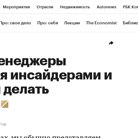
Мероприятия
Отрасли
Недвижимость
Autonews
РБК Ко
ание
РБК Курсы
РБК Life
Тренды
Визионеры
Националь
Про: свое дело
Про: себя
Лекции
The Economist
Библи
уб
Исследования
Кредитные рейтинги
Франшизы
Газета
Проверка контрагентов
Политика
Экономика
Бизнес
Техн
менеджеры
я инсайдерами и
м делать
и
нтур