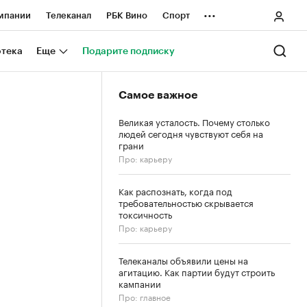
...
мпании
Телеканал
РБК Вино
Спорт
ные проекты
Город
Стиль
Крипто
отека
Еще
Подарите подписку
Спецпроекты СПб
Самое важное
ологии и медиа
Финансы
Великая усталость. Почему столько
людей сегодня чувствуют себя на
грани
Про: карьеру
Как распознать, когда под
требовательностью скрывается
токсичность
Про: карьеру
Телеканалы объявили цены на
агитацию. Как партии будут строить
кампании
Про: главное