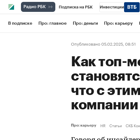
Подписка на РБК
Инвестиции
Школа управления РБК
РБК Образов
В подписке
Про: главное
Про: деньги
Про: карьеру
РБК Бизнес-среда
Дискуссионный кл
Опубликовано 05.02.2025, 08:51
Конференции СПб
Спецпроекты
Как топ-
Рынок наличной валюты
становятс
что с эти
компани
HR
Статьи
СКБ Ко
Про: карьеру