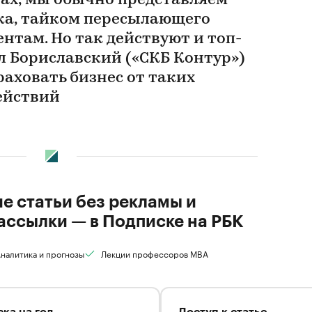
рах, мы обычно представляем
ка, тайком пересылающего
нтам. Но так действуют и топ-
 Бориславский («СКБ Контур»)
раховать бизнес от таких
ействий
ие статьи без рекламы и
ассылки — в Подписке на РБК
налитика и прогнозы
Лекции профессоров MBA