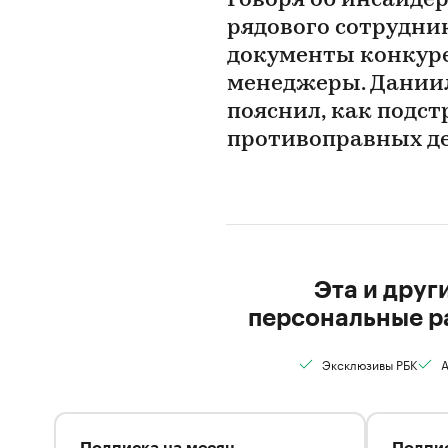
Говоря об инсайде
рядового сотрудни
документы конкуре
менеджеры. Даниил
пояснил, как подст
противоправных д
Эта и друг
персональные р
Эксклюзивы РБК
А