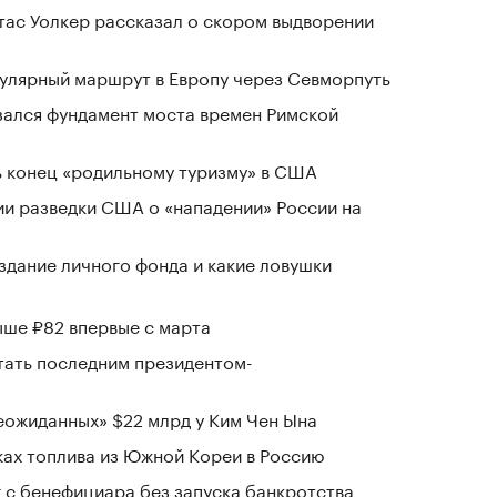
ас Уолкер рассказал о скором выдворении
гулярный маршрут в Европу через Севморпуть
зался фундамент моста времен Римской
 конец «родильному туризму» в США
ии разведки США о «нападении» России на
здание личного фонда и какие ловушки
ыше ₽82 впервые с марта
стать последним президентом-
ожиданных» $22 млрд у Ким Чен Ына
ках топлива из Южной Кореи в Россию
г с бенефициара без запуска банкротства