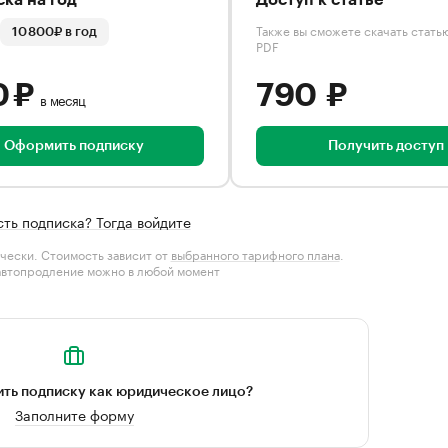
ка на год
Доступ к статье
Также вы сможете скачать стать
10 800₽ в год
PDF
0 ₽
790 ₽
в месяц
Оформить подписку
Получить доступ
сть подписка? Тогда войдите
чески. Стоимость зависит от
выбранного тарифного плана
.
автопродление можно в любой момент
ть подписку как юридическое лицо?
Заполните форму