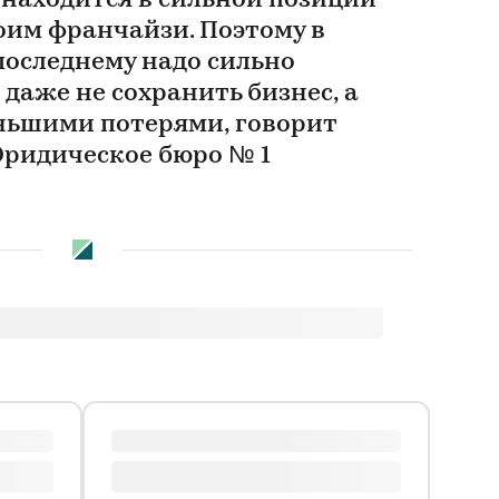
 находится в сильной позиции
оим франчайзи. Поэтому в
последнему надо сильно
 даже не сохранить бизнес, а
еньшими потерями, говорит
ридическое бюро № 1