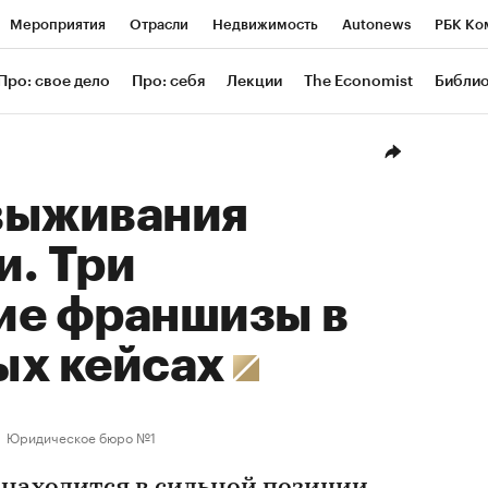
Мероприятия
Отрасли
Недвижимость
Autonews
РБК Ко
ание
РБК Курсы
РБК Life
Тренды
Визионеры
Националь
Про: свое дело
Про: себя
Лекции
The Economist
Библи
уб
Исследования
Кредитные рейтинги
Франшизы
Газета
Проверка контрагентов
Политика
Экономика
Бизнес
Техн
выживания
и. Три
ие франшизы в
ых кейсах
Юридическое бюро №1