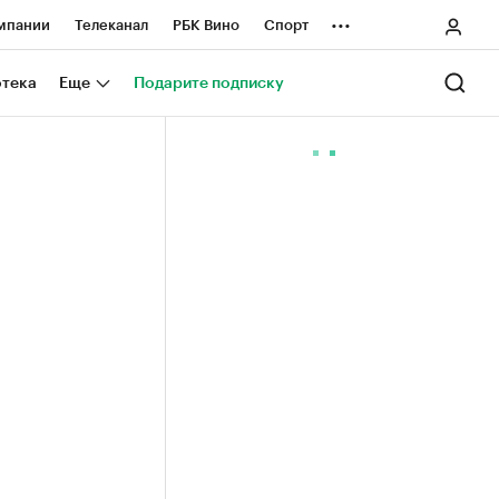
...
мпании
Телеканал
РБК Вино
Спорт
ные проекты
Город
Стиль
Крипто
отека
Еще
Подарите подписку
Спецпроекты СПб
ологии и медиа
Финансы