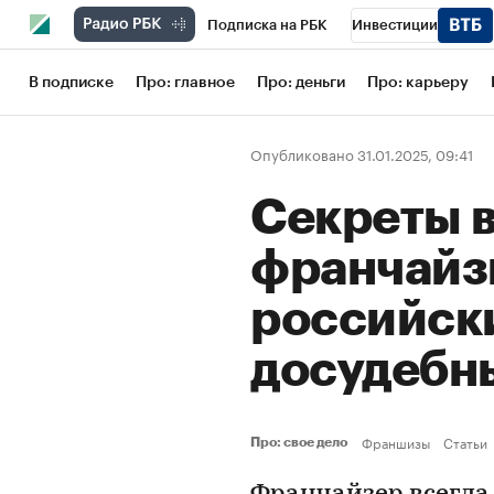
Подписка на РБК
Инвестиции
Школа управления РБК
РБК Образов
В подписке
Про: главное
Про: деньги
Про: карьеру
РБК Бизнес-среда
Дискуссионный кл
Опубликовано 31.01.2025, 09:41
Конференции СПб
Спецпроекты
Секреты 
Рынок наличной валюты
франчайз
российск
досудебн
Франшизы
Статьи
Про: свое дело