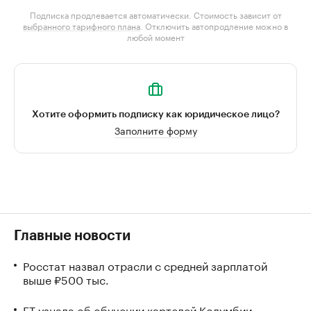
Подписка продлевается автоматически. Стоимость зависит от
выбранного тарифного плана
. Отключить автопродление можно в
любой момент
Хотите оформить подписку как юридическое лицо?
Заполните форму
Главные новости
Росстат назвал отрасли с средней зарплатой
выше ₽500 тыс.
FT узнала об обучении картелей Колумбии