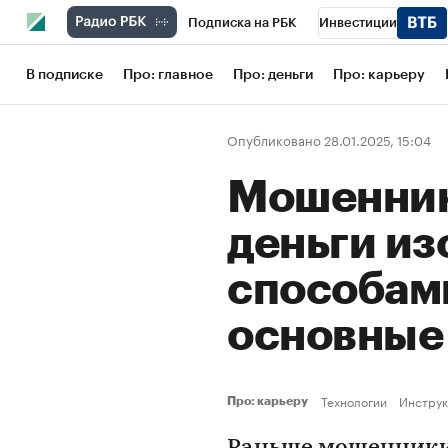
Подписка на РБК
Инвестиции
Школа управления РБК
РБК Образов
В подписке
Про: главное
Про: деньги
Про: карьеру
РБК Бизнес-среда
Дискуссионный кл
Опубликовано 28.01.2025, 15:04
Конференции СПб
Спецпроекты
Мошенник
Рынок наличной валюты
деньги и
способам
основны
Технологии
Инструк
Про: карьеру