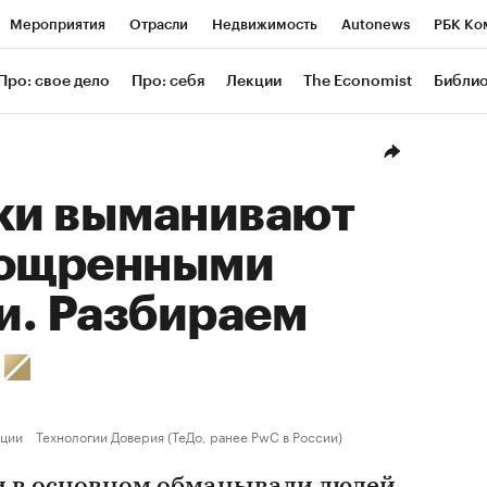
Мероприятия
Отрасли
Недвижимость
Autonews
РБК Ко
ание
РБК Курсы
РБК Life
Тренды
Визионеры
Националь
Про: свое дело
Про: себя
Лекции
The Economist
Библи
уб
Исследования
Кредитные рейтинги
Франшизы
Газета
Проверка контрагентов
Политика
Экономика
Бизнес
Техн
и выманивают
зощренными
и. Разбираем
е
ции
Технологии Доверия (ТеДо, ранее PwC в России)