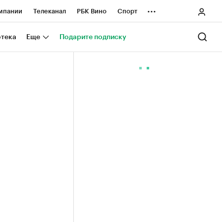
...
мпании
Телеканал
РБК Вино
Спорт
ные проекты
Город
Стиль
Крипто
отека
Еще
Подарите подписку
Спецпроекты СПб
ологии и медиа
Финансы