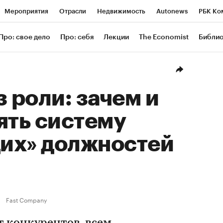
Мероприятия
Отрасли
Недвижимость
Autonews
РБК Ко
ание
РБК Курсы
РБК Life
Тренды
Визионеры
Националь
Про: свое дело
Про: себя
Лекции
The Economist
Библи
уб
Исследования
Кредитные рейтинги
Франшизы
Газета
Проверка контрагентов
Политика
Экономика
Бизнес
Техн
з роли: зачем и
ять систему
их» должностей
Fast Company