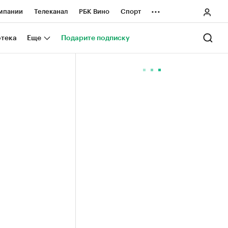
...
мпании
Телеканал
РБК Вино
Спорт
ные проекты
Город
Стиль
Крипто
отека
Еще
Подарите подписку
Спецпроекты СПб
ологии и медиа
Финансы