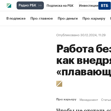
Подписка на РБК
Инвестиции
Школа управления РБК
РБК Образов
В подписке
Про: главное
Про: деньги
Про: карьеру
РБК Бизнес-среда
Дискуссионный кл
Опубликовано 30.12.2024, 11:29
Конференции СПб
Спецпроекты
Работа бе
Рынок наличной валюты
как внедр
«плавающ
Менеджмент
Статьи
Про: карьеру