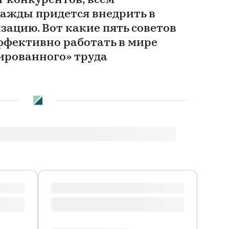
т конкурентов, всем
ажды придется внедрить в
зацию. Вот какие пять советов
ффективно работать в мире
ированного» труда