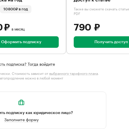
ка на год
Доступ к статье
Также вы сможете скачать стать
10 800₽ в год
PDF
0 ₽
790 ₽
в месяц
Оформить подписку
Получить доступ
сть подписка? Тогда войдите
чески. Стоимость зависит от
выбранного тарифного плана
.
автопродление можно в любой момент
ть подписку как юридическое лицо?
Заполните форму