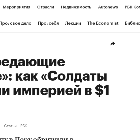
Мероприятия
Отрасли
Недвижимость
Autonews
РБК Ко
ание
РБК Курсы
РБК Life
Тренды
Визионеры
Националь
Про: свое дело
Про: себя
Лекции
The Economist
Библи
уб
Исследования
Кредитные рейтинги
Франшизы
Газета
Проверка контрагентов
Политика
Экономика
Бизнес
Техн
предающие
»: как «Солдаты
ли империей в $1
ы
Статьи
РБК