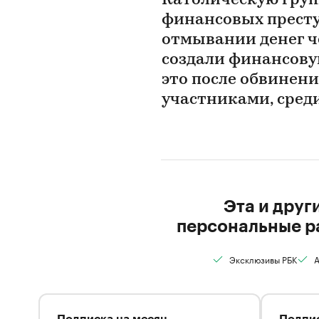
Католическую груп
финансовых преступ
отмывании денег ч
создали финансову
это после обвинени
участниками, сред
Эта и друг
персональные р
Эксклюзивы РБК
А