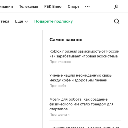
...
мпании
Телеканал
РБК Вино
Спорт
ные проекты
Город
Стиль
Крипто
отека
Еще
Подарите подписку
Спецпроекты СПб
Самое важное
ологии и медиа
Финансы
Roblox признал зависимость от России:
как зарабатывает игровая экосистема
Про: главное
Ученые нашли неожиданную связь
между кофе и здоровьем печени
Про: себя
Мозги для робота. Как создание
физического ИИ стало трендом для
стартапов
Про: деньги
«Защита от стресса» с доходностью от