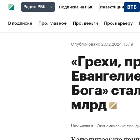
Подписка на РБК
Инвестиции
Школа управления РБК
РБК Образов
В подписке
Про: главное
Про: деньги
Про: карьеру
РБК Бизнес-среда
Дискуссионный кл
Опубликовано 20.12.2024, 15:19
Конференции СПб
Спецпроекты
«Грехи, 
Рынок наличной валюты
Евангелие
Бога» ста
млрд
Экономические тренд
Про: деньги