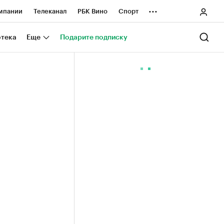
...
мпании
Телеканал
РБК Вино
Спорт
ные проекты
Город
Стиль
Крипто
отека
Еще
Подарите подписку
Спецпроекты СПб
ологии и медиа
Финансы