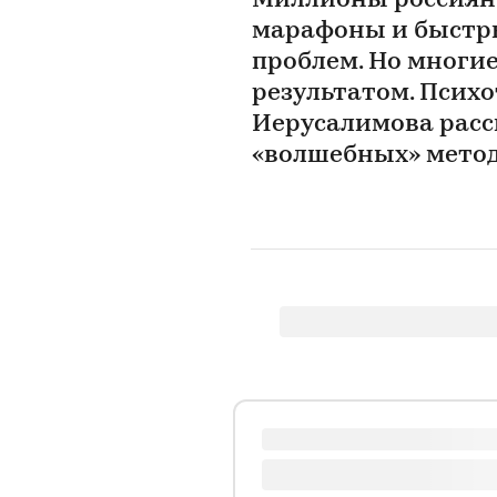
Миллионы россиян 
марафоны и быстр
проблем. Но многи
результатом. Псих
Иерусалимова расск
«волшебных» мето