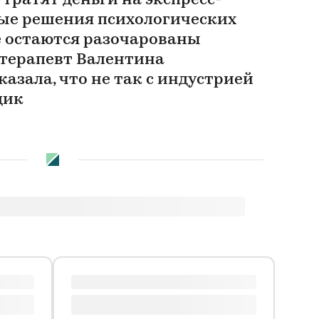
тратят деньги на экспресс-
ые решения психологических
е остаются разочарованы
отерапевт Валентина
азала, что не так с индустрией
дик