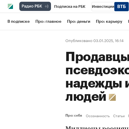
Подписка на РБК
Инвестиции
Школа управления РБК
РБК Образов
В подписке
Про: главное
Про: деньги
Про: карьеру
РБК Бизнес-среда
Дискуссионный кл
Опубликовано 03.01.2025, 16:14
Конференции СПб
Спецпроекты
Продавцы 
Рынок наличной валюты
псевдоэк
надежды 
людей
Осознанность
Статьи
Про: себя