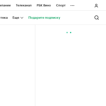
...
мпании
Телеканал
РБК Вино
Спорт
ные проекты
Город
Стиль
Крипто
отека
Еще
Подарите подписку
Спецпроекты СПб
ологии и медиа
Финансы