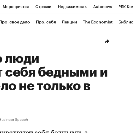
Мероприятия
Отрасли
Недвижимость
Autonews
РБК Ко
ание
РБК Курсы
РБК Life
Тренды
Визионеры
Националь
Про: свое дело
Про: себя
Лекции
The Economist
Библи
уб
Исследования
Кредитные рейтинги
Франшизы
Газета
Проверка контрагентов
Политика
Экономика
Бизнес
Техн
о люди
 себя бедными и
ло не только в
Business Speech