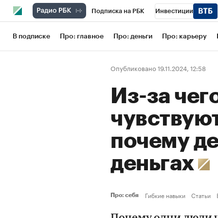
Подписка на РБК
Инвестиции
Школа управления РБК
РБК Образов
В подписке
Про: главное
Про: деньги
Про: карьеру
РБК Бизнес-среда
Дискуссионный кл
Опубликовано 19.11.2024, 12:58
Конференции СПб
Спецпроекты
Из-за чег
Рынок наличной валюты
чувствуют
почему де
деньгах
Гибкие навыки
Статьи
Про: себя