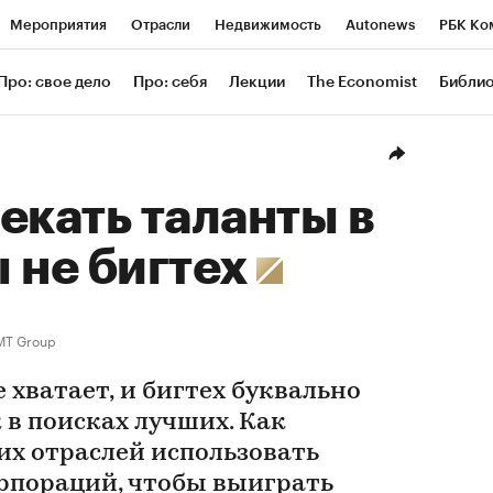
Мероприятия
Отрасли
Недвижимость
Autonews
РБК Ко
ание
РБК Курсы
РБК Life
Тренды
Визионеры
Националь
Про: свое дело
Про: себя
Лекции
The Economist
Библи
уб
Исследования
Кредитные рейтинги
Франшизы
Газета
Проверка контрагентов
Политика
Экономика
Бизнес
Техн
екать таланты в
ы не бигтех
T Group
е хватает, и бигтех буквально
 в поисках лучших. Как
их отраслей использовать
рпораций, чтобы выиграть