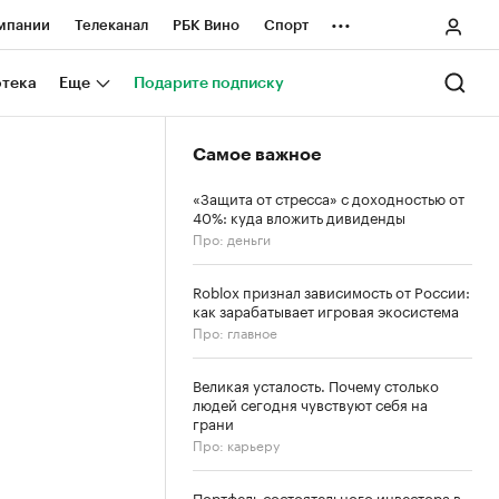
...
мпании
Телеканал
РБК Вино
Спорт
ные проекты
Город
Стиль
Крипто
отека
Еще
Подарите подписку
Спецпроекты СПб
Самое важное
ологии и медиа
Финансы
«Защита от стресса» с доходностью от
40%: куда вложить дивиденды
Про: деньги
Roblox признал зависимость от России:
как зарабатывает игровая экосистема
Про: главное
Великая усталость. Почему столько
людей сегодня чувствуют себя на
грани
Про: карьеру
Портфель состоятельного инвестора в