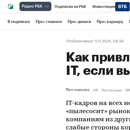
Подписка на РБК
Инвестиции
Школа управления РБК
РБК Образов
В подписке
Про: главное
Про: деньги
Про: карьеру
РБК Бизнес-среда
Дискуссионный кл
Опубликовано 11.11.2024, 08:38
Конференции СПб
Спецпроекты
Как привл
Рынок наличной валюты
IТ, если в
HR
Инструкции
WM
Про: карьеру
IТ-кадров на всех н
«пылесосит» рынок
компаниям из друг
слабые стороны ко