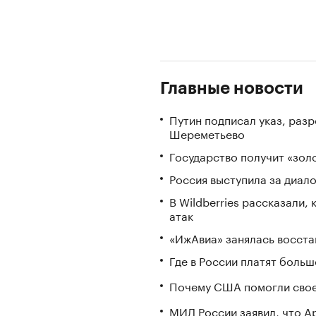
Главные новости
Путин подписал указ, ра
Шереметьево
Государство получит «зо
Россия выступила за диал
В Wildberries рассказали,
атак
«ИжАвиа» занялась восста
Где в России платят больш
Почему США помогли свое
МИД России заявил, что А