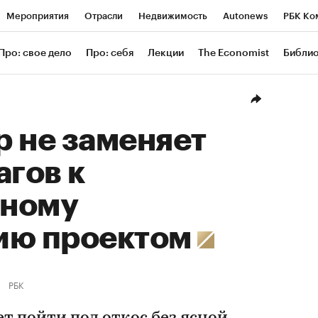
Мероприятия
Отрасли
Недвижимость
Autonews
РБК Ко
ание
РБК Курсы
РБК Life
Тренды
Визионеры
Националь
Про: свое дело
Про: себя
Лекции
The Economist
Библи
уб
Исследования
Кредитные рейтинги
Франшизы
Газета
Проверка контрагентов
Политика
Экономика
Бизнес
Техн
 не заменяет
агов к
ному
ию проектом
РБК