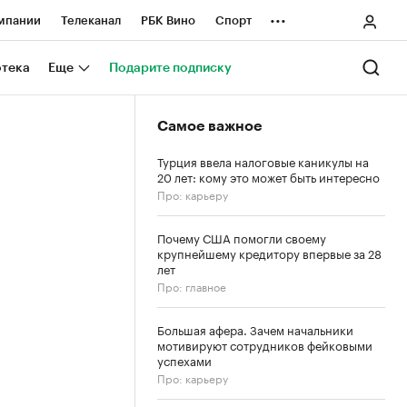
...
мпании
Телеканал
РБК Вино
Спорт
ные проекты
Город
Стиль
Крипто
отека
Еще
Подарите подписку
Спецпроекты СПб
Самое важное
ологии и медиа
Финансы
Турция ввела налоговые каникулы на
20 лет: кому это может быть интересно
Про: карьеру
Почему США помогли своему
крупнейшему кредитору впервые за 28
лет
Про: главное
Большая афера. Зачем начальники
мотивируют сотрудников фейковыми
успехами
Про: карьеру