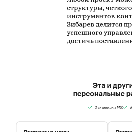
Любой проект може
структуры, четког
инструментов конт
Зибарев делится п
успешного управле
достичь поставлен
Эта и друг
персональные р
Эксклюзивы РБК
А