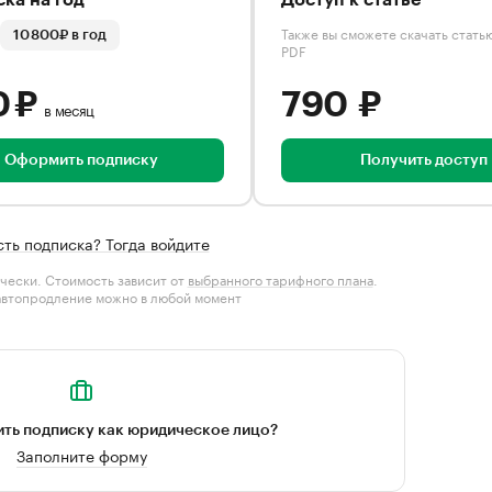
ка на год
Доступ к статье
Также вы сможете скачать стать
10 800₽ в год
PDF
0 ₽
790 ₽
в месяц
Оформить подписку
Получить доступ
сть подписка? Тогда войдите
чески. Стоимость зависит от
выбранного тарифного плана
.
автопродление можно в любой момент
ть подписку как юридическое лицо?
Заполните форму