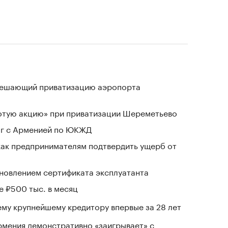
зрешающий приватизацию аэропорта
лотую акцию» при приватизации Шереметьево
ог с Арменией по ЮКЖД
 как предпринимателям подтвердить ущерб от
новлением сертификата эксплуатанта
е ₽500 тыс. в месяц
му крупнейшему кредитору впервые за 28 лет
рмения демонстративно «заигрывает» с