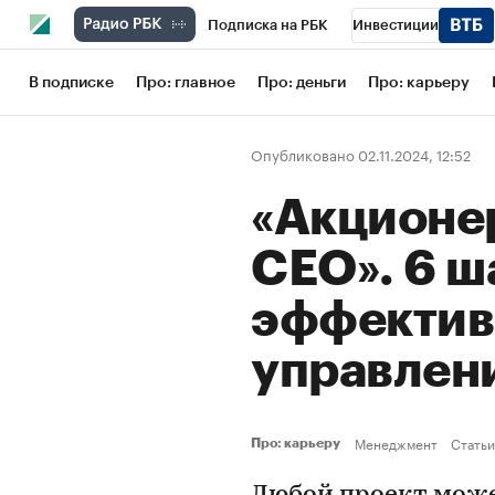
Подписка на РБК
Инвестиции
Школа управления РБК
РБК Образов
В подписке
Про: главное
Про: деньги
Про: карьеру
РБК Бизнес-среда
Дискуссионный кл
Опубликовано 02.11.2024, 12:52
Конференции СПб
Спецпроекты
«Акционер
Рынок наличной валюты
CEO». 6 ш
эффектив
управлен
Менеджмент
Статьи
Про: карьеру