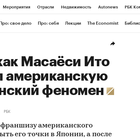
Мероприятия
Отрасли
Недвижимость
Autonews
РБК Ко
ание
РБК Курсы
РБК Life
Тренды
Визионеры
Националь
Про: свое дело
Про: себя
Лекции
The Economist
Библи
уб
Исследования
Кредитные рейтинги
Франшизы
Газета
Проверка контрагентов
Политика
Экономика
Бизнес
Техн
 как Масаёси Ито
л американскую
онский феномен
РБК
 франшизу американского
ыть его точки в Японии, а после