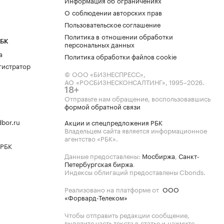
Информация об ограничениях
О соблюдении авторских прав
Пользовательское соглашение
Политика в отношении обработки
РБК
персональных данных
а
Политика обработки файлов cookie
гистратор
© ООО «БИЗНЕСПРЕСС»,
АО «РОСБИЗНЕСКОНСАЛТИНГ»,
1995–2026
.
18+
Отправьте нам обращение, воспользовавшись
формой обратной связи
bor.ru
Акции и спецпредложения РБК
Владельцем сайта является информационное
агентство «РБК».
 РБК
Данные предоставлены:
Мосбиржа
,
Санкт-
Петербургская биржа
.
Индексы облигаций предоставлены Cbonds.
Реализовано на платформе от
ООО
«Форвард-Телеком»
Чтобы отправить редакции сообщение,
выделите часть текста в статье и нажмите