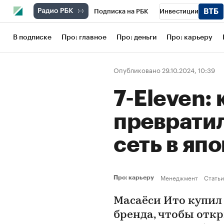
Подписка на РБК
Инвестиции
Школа управления РБК
РБК Образов
В подписке
Про: главное
Про: деньги
Про: карьеру
РБК Бизнес-среда
Дискуссионный кл
Опубликовано 29.10.2024, 10:39
Конференции СПб
Спецпроекты
7-Eleven:
Рынок наличной валюты
преврати
сеть в яп
Менеджмент
Статьи
Про: карьеру
Масаёси Ито купил
бренда, чтобы откр