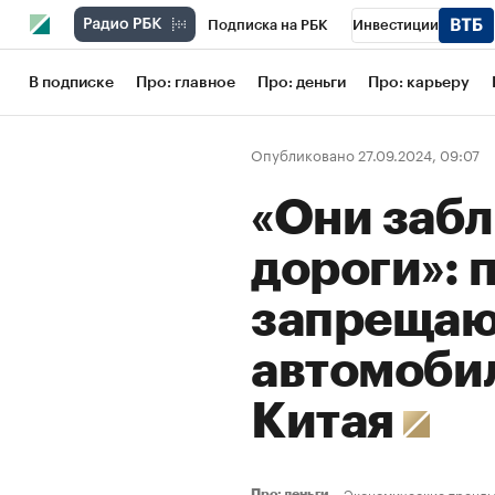
Подписка на РБК
Инвестиции
Школа управления РБК
РБК Образов
В подписке
Про: главное
Про: деньги
Про: карьеру
РБК Бизнес-среда
Дискуссионный кл
Опубликовано 27.09.2024, 09:07
Конференции СПб
Спецпроекты
«Они заб
Рынок наличной валюты
дороги»:
запрещаю
автомоби
Китая
Экономические тренд
Про: деньги