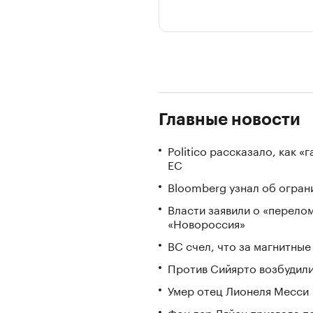
Главные новости
Politico рассказало, как 
ЕС
Bloomberg узнал об огран
Власти заявили о «перело
«Новороссия»
ВС счел, что за магнитны
Против Сийярто возбудили
Умер отец Лионеля Месси
Фон дер Ляйен призвала п