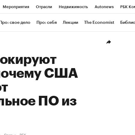
Мероприятия
Отрасли
Недвижимость
Autonews
РБК Ко
ание
РБК Курсы
РБК Life
Тренды
Визионеры
Националь
Про: свое дело
Про: себя
Лекции
The Economist
Библи
уб
Исследования
Кредитные рейтинги
Франшизы
Газета
Проверка контрагентов
Политика
Экономика
Бизнес
Техн
локируют
 почему США
т
льное ПО из
ы
Статьи
РБК