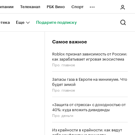
...
мпании
Телеканал
РБК Вино
Спорт
ные проекты
Город
Стиль
Крипто
отека
Еще
Подарите подписку
Спецпроекты СПб
Самое важное
ологии и медиа
Финансы
Roblox признал зависимость от России:
как зарабатывает игровая экосистема
Про: главное
Запасы газа в Европе на минимуме. Что
будет зимой
Про: главное
«Защита от стресса» с доходностью от
40%: куда вложить дивиденды
Про: деньги
Из крайности в крайности: как ведут
себя конфликтные личности