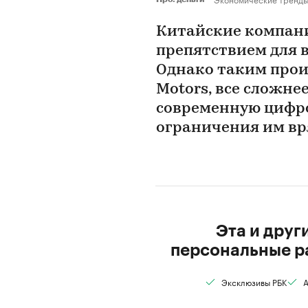
Китайские компани
препятствием для 
Однако таким произ
Motors, все сложне
современную цифро
ограничения им вр
Эта и друг
персональные р
Эксклюзивы РБК
А