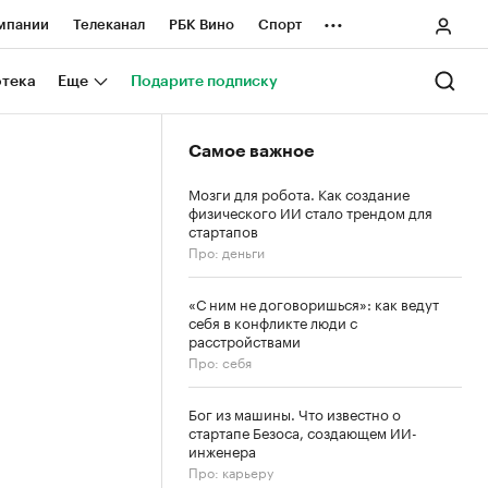
...
мпании
Телеканал
РБК Вино
Спорт
ные проекты
Город
Стиль
Крипто
отека
Еще
Подарите подписку
Спецпроекты СПб
Самое важное
ологии и медиа
Финансы
Мозги для робота. Как создание
физического ИИ стало трендом для
стартапов
Про: деньги
«С ним не договоришься»: как ведут
себя в конфликте люди с
расстройствами
Про: себя
Бог из машины. Что известно о
стартапе Безоса, создающем ИИ-
инженера
Про: карьеру