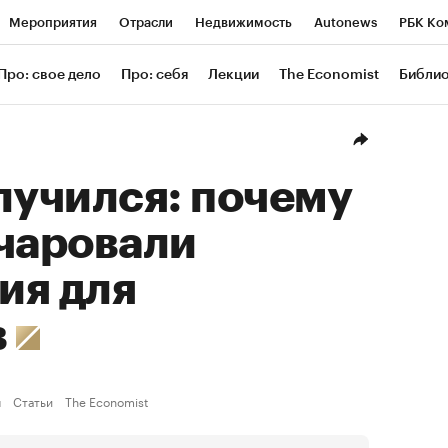
Мероприятия
Отрасли
Недвижимость
Autonews
РБК Ко
ание
РБК Курсы
РБК Life
Тренды
Визионеры
Националь
Про: свое дело
Про: себя
Лекции
The Economist
Библи
уб
Исследования
Кредитные рейтинги
Франшизы
Газета
Проверка контрагентов
Политика
Экономика
Бизнес
Техн
лучился: почему
очаровали
ия для
в
ы
Статьи
The Economist