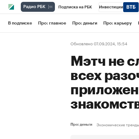
Подписка на РБК
Инвестиции
Школа управления РБК
РБК Образов
В подписке
Про: главное
Про: деньги
Про: карьеру
РБК Бизнес-среда
Дискуссионный кл
Обновлено 07.09.2024, 15:54
Конференции СПб
Спецпроекты
Мэтч не с
Рынок наличной валюты
всех раз
приложен
знакомст
Экономические тренд
Про: деньги