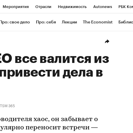
Мероприятия
Отрасли
Недвижимость
Autonews
РБК Ко
ание
РБК Курсы
РБК Life
Тренды
Визионеры
Националь
Про: свое дело
Про: себя
Лекции
The Economist
Библи
уб
Исследования
Кредитные рейтинги
Франшизы
Газета
Проверка контрагентов
Политика
Экономика
Бизнес
Техн
ЕО все валится из
 привести дела в
ITSM 365
оводителя хаос, он забывает о
гулярно переносит встречи —