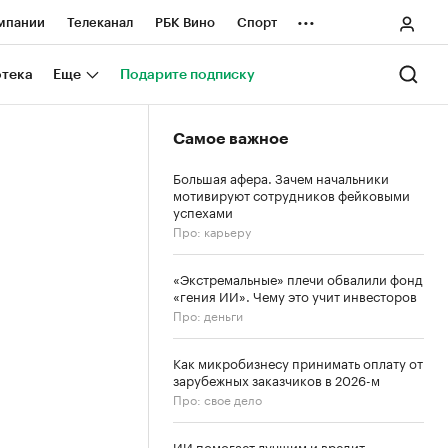
...
мпании
Телеканал
РБК Вино
Спорт
ные проекты
Город
Стиль
Крипто
отека
Еще
Подарите подписку
Спецпроекты СПб
Самое важное
ологии и медиа
Финансы
Большая афера. Зачем начальники
мотивируют сотрудников фейковыми
успехами
Про: карьеру
«Экстремальные» плечи обвалили фонд
«гения ИИ». Чему это учит инвесторов
Про: деньги
Как микробизнесу принимать оплату от
зарубежных заказчиков в 2026-м
Про: свое дело
ИИ помогает лучшим и вредит