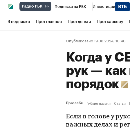
Подписка на РБК
Инвестиции
Школа управления РБК
РБК Образов
В подписке
Про: главное
Про: деньги
Про: карьеру
РБК Бизнес-среда
Дискуссионный кл
Опубликовано 19.08.2024, 10:40
Конференции СПб
Спецпроекты
Когда у С
Рынок наличной валюты
рук — как
порядок
Гибкие навыки
Статьи
Про: себя
Если в голове у рук
важных делах и ре