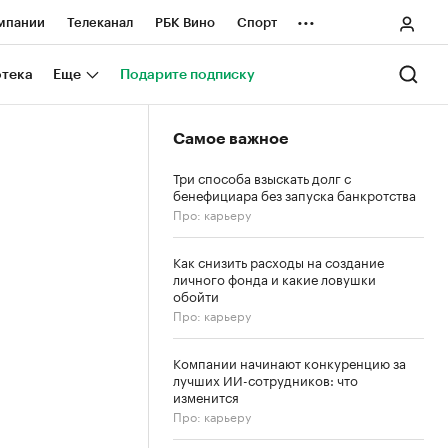
...
мпании
Телеканал
РБК Вино
Спорт
ные проекты
Город
Стиль
Крипто
отека
Еще
Подарите подписку
Спецпроекты СПб
Самое важное
ологии и медиа
Финансы
Три способа взыскать долг с
бенефициара без запуска банкротства
Про: карьеру
Как снизить расходы на создание
личного фонда и какие ловушки
обойти
Про: карьеру
Компании начинают конкуренцию за
лучших ИИ-сотрудников: что
изменится
Про: карьеру