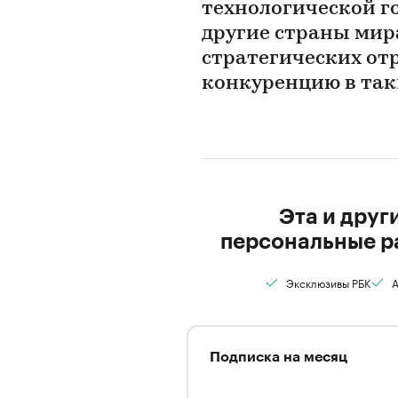
технологической го
другие страны ми
стратегических от
конкуренцию в так
Эта и друг
персональные р
Эксклюзивы РБК
А
Подписка на месяц