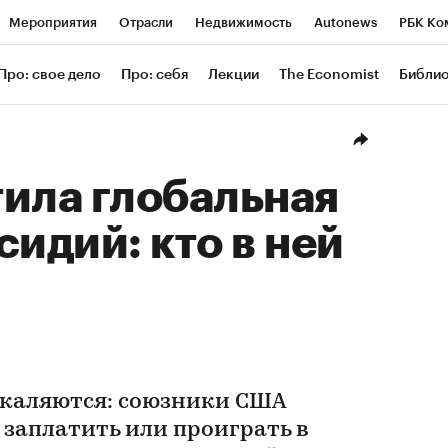
Мероприятия
Отрасли
Недвижимость
Autonews
РБК Ко
ание
РБК Курсы
РБК Life
Тренды
Визионеры
Националь
Про: свое дело
Про: себя
Лекции
The Economist
Библи
уб
Исследования
Кредитные рейтинги
Франшизы
Газета
Проверка контрагентов
Политика
Экономика
Бизнес
Техн
ила глобальная
сидий: кто в ней
каляются: союзники США
заплатить или проиграть в