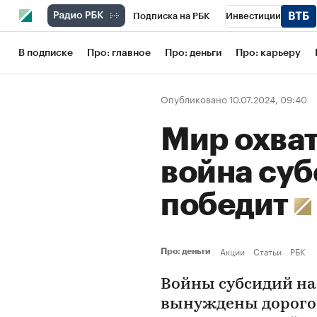
Подписка на РБК
Инвестиции
Школа управления РБК
РБК Образов
В подписке
Про: главное
Про: деньги
Про: карьеру
РБК Бизнес-среда
Дискуссионный кл
Опубликовано 10.07.2024, 09:40
Конференции СПб
Спецпроекты
Мир охват
Рынок наличной валюты
война суб
победит
Акции
Статьи
РБК
Про: деньги
Войны субсидий на
вынуждены дорого 