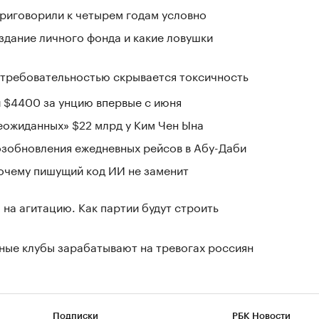
приговорили к четырем годам условно
здание личного фонда и какие ловушки
д требовательностью скрывается токсичность
 $4400 за унцию впервые с июня
ожиданных» $22 млрд у Ким Чен Ына
озобновления ежедневных рейсов в Абу-Даби
почему пишущий код ИИ не заменит
на агитацию. Как партии будут строить
нные клубы зарабатывают на тревогах россиян
Подписки
РБК Новости