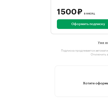
1 500 ₽
в месяц
Оформить подписку
Уже е
Подписка продлевается автомати
Отключить 
Хотите оформи