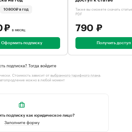
ка на год
Доступ к статье
Также вы сможете скачать стать
10 800₽ в год
PDF
0 ₽
790 ₽
в месяц
Оформить подписку
Получить доступ
сть подписка? Тогда войдите
чески. Стоимость зависит от
выбранного тарифного плана
.
автопродление можно в любой момент
ть подписку как юридическое лицо?
Заполните форму