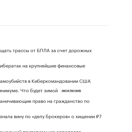
щать трассы от БПЛА за счет дорожных
кибератак на крупнейшие финансовые
 самоубийств в Киберкомандовании США
инимуме. Что будет зимой
ЭКСКЛЮЗИВ
раничивающие право на гражданство по
знала вину по «делу брокеров» о хищении ₽7
зрешающий приватизацию аэропорта