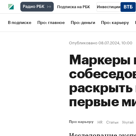
Подписка на РБК
Инвестиции
Школа управления РБК
РБК Образов
В подписке
Про: главное
Про: деньги
Про: карьеру
РБК Бизнес-среда
Дискуссионный кл
Опубликовано 08.07.2024, 10:00
Конференции СПб
Спецпроекты
Маркеры 
Рынок наличной валюты
собеседов
раскрыть 
первые м
HR
Статьи
Улутай
Про: карьеру