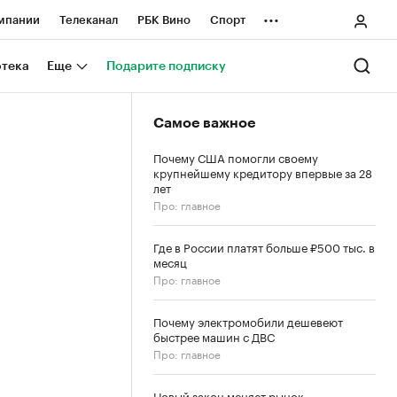
...
мпании
Телеканал
РБК Вино
Спорт
ные проекты
Город
Стиль
Крипто
отека
Еще
Подарите подписку
Спецпроекты СПб
Самое важное
ологии и медиа
Финансы
Почему США помогли своему
крупнейшему кредитору впервые за 28
лет
Про: главное
Где в России платят больше ₽500 тыс. в
месяц
Про: главное
Почему электромобили дешевеют
быстрее машин с ДВС
Про: главное
Новый закон меняет рынок