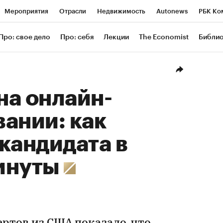
Мероприятия
Отрасли
Недвижимость
Autonews
РБК Ко
ание
РБК Курсы
РБК Life
Тренды
Визионеры
Националь
Про: свое дело
Про: себя
Лекции
The Economist
Библи
уб
Исследования
Кредитные рейтинги
Франшизы
Газета
Проверка контрагентов
Политика
Экономика
Бизнес
Техн
на онлайн-
ании: как
кандидата в
инуты