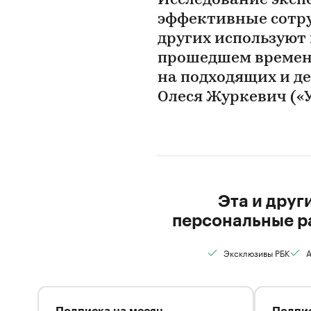
Исследование экспе
эффективные сотру
других используют 
прошедшем времен
на подходящих и д
Олеся Журкевич («
Эта и друг
персональные р
Эксклюзивы РБК
А