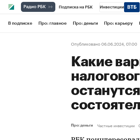
Подписка на РБК
Инвестиции
Школа управления РБК
РБК Образов
В подписке
Про: главное
Про: деньги
Про: карьеру
РБК Бизнес-среда
Дискуссионный кл
Опубликовано 06.06.2024, 07:00
Конференции СПб
Спецпроекты
Какие ва
Рынок наличной валюты
налогово
останутся
состояте
Частные инвестиции
Про: деньги