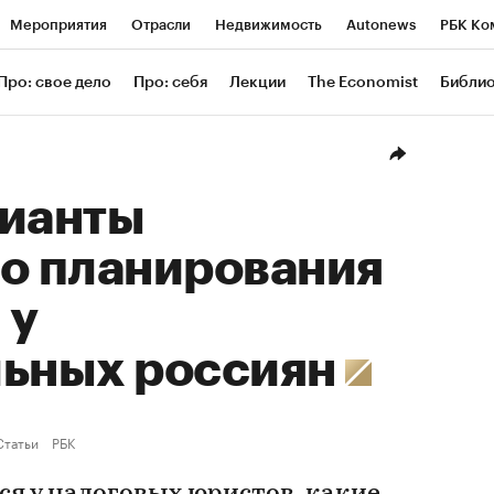
Мероприятия
Отрасли
Недвижимость
Autonews
РБК Ко
ание
РБК Курсы
РБК Life
Тренды
Визионеры
Националь
Про: свое дело
Про: себя
Лекции
The Economist
Библи
уб
Исследования
Кредитные рейтинги
Франшизы
Газета
Проверка контрагентов
Политика
Экономика
Бизнес
Техн
рианты
го планирования
 у
льных россиян
Статьи
РБК