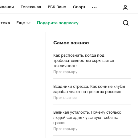
...
мпании
Телеканал
РБК Вино
Спорт
ные проекты
Город
Стиль
Крипто
отека
Еще
Подарите подписку
Спецпроекты СПб
Самое важное
ологии и медиа
Финансы
Как распознать, когда под
требовательностью скрывается
токсичность
Про: карьеру
Всадники стресса. Как конные клубы
зарабатывают на тревогах россиян
Про: главное
Великая усталость. Почему столько
людей сегодня чувствуют себя на
грани
Про: карьеру