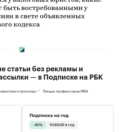
ся у налоговых юристов, какие
 быть востребованными у
сиян в свете объявленных
ого кодекса
ие статьи без рекламы и
ассылки — в Подписке на РБК
налитика и прогнозы
Лекции профессоров MBA
Подписка на год
-40%
10 800₽ в год