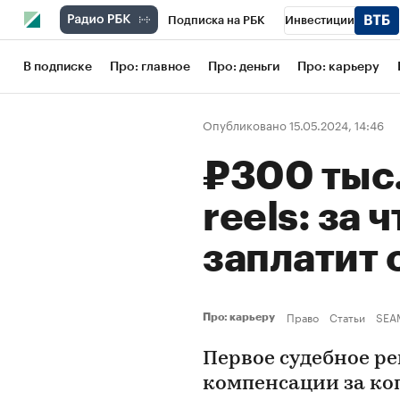
Подписка на РБК
Инвестиции
Школа управления РБК
РБК Образов
В подписке
Про: главное
Про: деньги
Про: карьеру
РБК Бизнес-среда
Дискуссионный кл
Опубликовано 15.05.2024, 14:46
Конференции СПб
Спецпроекты
₽300 тыс.
Рынок наличной валюты
reels: за 
заплатит 
Право
Статьи
SEA
Про: карьеру
Первое судебное р
компенсации за коп