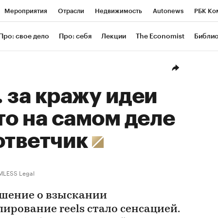
Мероприятия
Отрасли
Недвижимость
Autonews
РБК Ко
ание
РБК Курсы
РБК Life
Тренды
Визионеры
Националь
Про: свое дело
Про: себя
Лекции
The Economist
Библи
уб
Исследования
Кредитные рейтинги
Франшизы
Газета
Проверка контрагентов
Политика
Экономика
Бизнес
Техн
 за кражу идеи
что на самом деле
ответчик
MLESS Legal
ешение о взыскании
ирование reels стало сенсацией.