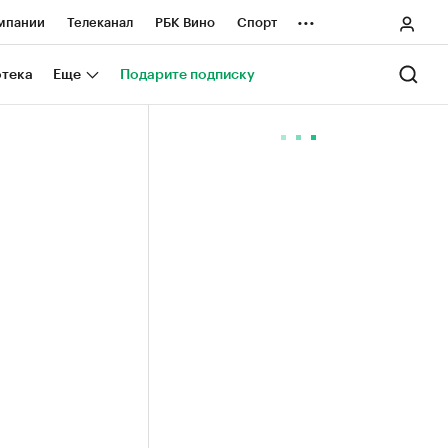
...
мпании
Телеканал
РБК Вино
Спорт
ные проекты
Город
Стиль
Крипто
отека
Еще
Подарите подписку
Спецпроекты СПб
ологии и медиа
Финансы