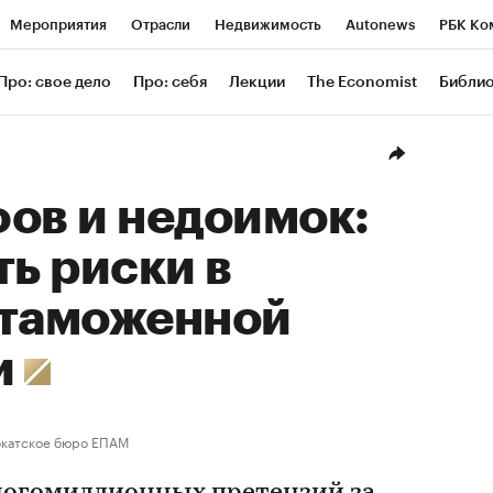
Мероприятия
Отрасли
Недвижимость
Autonews
РБК Ко
ание
РБК Курсы
РБК Life
Тренды
Визионеры
Националь
Про: свое дело
Про: себя
Лекции
The Economist
Библи
уб
Исследования
Кредитные рейтинги
Франшизы
Газета
Проверка контрагентов
Политика
Экономика
Бизнес
Техн
ов и недоимок:
ть риски в
 таможенной
и
окатское бюро ЕПАМ