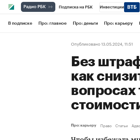
Подписка на РБК
Инвестиции
Школа управления РБК
РБК Образов
В подписке
Про: главное
Про: деньги
Про: карьеру
РБК Бизнес-среда
Дискуссионный кл
Опубликовано 13.05.2024, 11:51
Конференции СПб
Спецпроекты
Без штраф
Рынок наличной валюты
как снизи
вопросах
стоимост
Право
Статьи
Адв
Про: карьеру