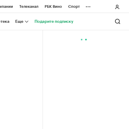
...
мпании
Телеканал
РБК Вино
Спорт
ные проекты
Город
Стиль
Крипто
отека
Еще
Подарите подписку
Спецпроекты СПб
ологии и медиа
Финансы