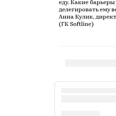
еду. Какие барьеры
делегировать ему в
Анна Кулик, дирек
(ГК Softline)