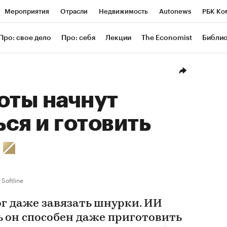
Мероприятия
Отрасли
Недвижимость
Autonews
РБК Ко
ание
РБК Курсы
РБК Life
Тренды
Визионеры
Националь
Про: свое дело
Про: себя
Лекции
The Economist
Библи
уб
Исследования
Кредитные рейтинги
Франшизы
Газета
Проверка контрагентов
Политика
Экономика
Бизнес
Техн
оты начнут
ся и готовить
с
Softline
ог даже завязать шнурки. ИИ
ь он способен даже приготовить