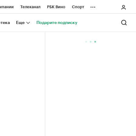
...
мпании
Телеканал
РБК Вино
Спорт
ные проекты
Город
Стиль
Крипто
отека
Еще
Подарите подписку
Спецпроекты СПб
ологии и медиа
Финансы