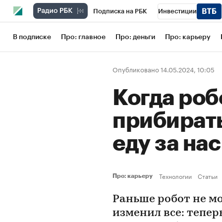
Подписка на РБК
Инвестиции
Школа управления РБК
РБК Образов
В подписке
Про: главное
Про: деньги
Про: карьеру
РБК Бизнес-среда
Дискуссионный кл
Опубликовано 14.05.2024, 10:05
Конференции СПб
Спецпроекты
Когда роб
Рынок наличной валюты
прибирать
еду за на
Технологии
Статьи
Про: карьеру
Раньше робот не м
изменил все: тепер