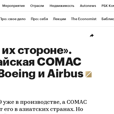
Мероприятия
Отрасли
Недвижимость
Autonews
РБК Ко
ание
РБК Курсы
РБК Life
Тренды
Визионеры
Националь
Про: свое дело
Про: себя
Лекции
The Economist
Библи
уб
Исследования
Кредитные рейтинги
Франшизы
Газета
Проверка контрагентов
Политика
Экономика
Бизнес
Техн
 их стороне».
тайская COMAC
Boeing и Airbus
 уже в производстве, а COMAC
 его в азиатских странах. Но