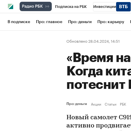
Подписка на РБК
Инвестиции
Школа управления РБК
РБК Образов
В подписке
Про: главное
Про: деньги
Про: карьеру
РБК Бизнес-среда
Дискуссионный кл
Обновлено 28.04.2024, 14:51
Конференции СПб
Спецпроекты
«Время на
Рынок наличной валюты
Когда ки
потеснит 
Акции
Статьи
РБК
Про: деньги
Новый самолет C919
активно продвигает