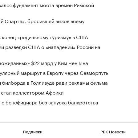
зался фундамент моста времен Римской
ой Спарте», бросившей вызов всему
 конец «родильному туризму» в США
ии разведки США о «нападении» России на
ожиданных» $22 млрд у Ким Чен Ына
гулярный маршрут в Европу через Севморпуть
ри билборда в Голливуде ради рекламы фильма
 стал коллектором Африки
г с бенефициара без запуска банкротства
Подписки
РБК Новости