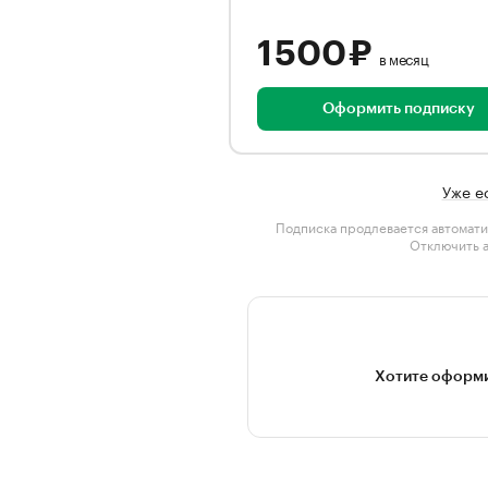
1 500 ₽
в месяц
Оформить подписку
Уже е
Подписка продлевается автомати
Отключить 
Хотите оформи