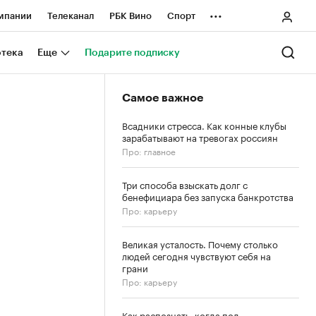
...
мпании
Телеканал
РБК Вино
Спорт
ные проекты
Город
Стиль
Крипто
отека
Еще
Подарите подписку
Спецпроекты СПб
Самое важное
ологии и медиа
Финансы
Всадники стресса. Как конные клубы
зарабатывают на тревогах россиян
Про: главное
Три способа взыскать долг с
бенефициара без запуска банкротства
Про: карьеру
Великая усталость. Почему столько
людей сегодня чувствуют себя на
грани
Про: карьеру
Как распознать, когда под