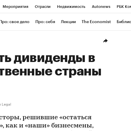
Мероприятия
Отрасли
Недвижимость
Autonews
РБК Ко
ание
РБК Курсы
РБК Life
Тренды
Визионеры
Националь
Про: свое дело
Про: себя
Лекции
The Economist
Библи
уб
Исследования
Кредитные рейтинги
Франшизы
Газета
Проверка контрагентов
Политика
Экономика
Бизнес
Техн
ть дивиденды в
твенные страны
h Legal
сторы, решившие «остаться
», как и «наши» бизнесмены,