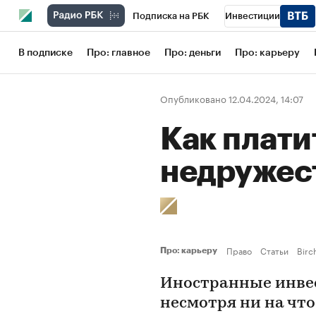
Подписка на РБК
Инвестиции
Школа управления РБК
РБК Образов
В подписке
Про: главное
Про: деньги
Про: карьеру
РБК Бизнес-среда
Дискуссионный кл
Опубликовано 12.04.2024, 14:07
Конференции СПб
Спецпроекты
Как плати
Рынок наличной валюты
недружес
Право
Статьи
Birc
Про: карьеру
Иностранные инве
несмотря ни на что