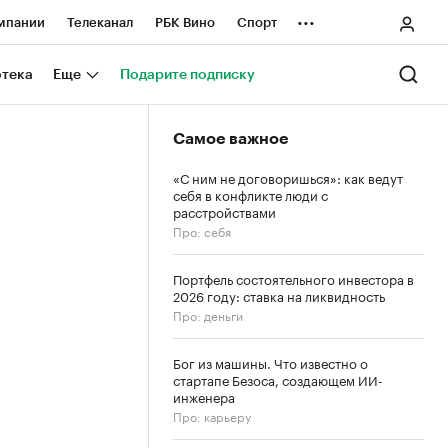
...
мпании
Телеканал
РБК Вино
Спорт
ные проекты
Город
Стиль
Крипто
отека
Еще
Подарите подписку
Спецпроекты СПб
Самое важное
ологии и медиа
Финансы
«С ним не договоришься»: как ведут
себя в конфликте люди с
расстройствами
Про: себя
Портфель состоятельного инвестора в
2026 году: ставка на ликвидность
Про: деньги
Бог из машины. Что известно о
стартапе Безоса, создающем ИИ-
инженера
Про: карьеру