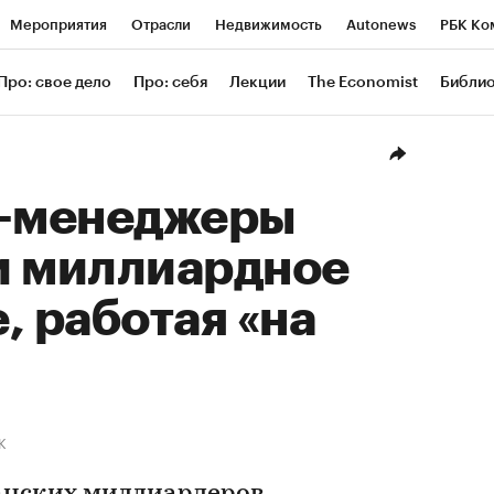
Мероприятия
Отрасли
Недвижимость
Autonews
РБК Ко
ание
РБК Курсы
РБК Life
Тренды
Визионеры
Националь
Про: свое дело
Про: себя
Лекции
The Economist
Библи
уб
Исследования
Кредитные рейтинги
Франшизы
Газета
Проверка контрагентов
Политика
Экономика
Бизнес
Техн
п-менеджеры
и миллиардное
, работая «на
К