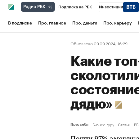
Подписка на РБК
Инвестиции
Школа управления РБК
РБК Образов
В подписке
Про: главное
Про: деньги
Про: карьеру
РБК Бизнес-среда
Дискуссионный кл
Обновлено 09.09.2024, 16:29
Конференции СПб
Спецпроекты
Какие то
Рынок наличной валюты
сколотил
состояние
дядю»
Бизнес-гуру
Статьи
РБ
Про: себя