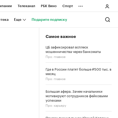
...
мпании
Телеканал
РБК Вино
Спорт
ные проекты
Город
Стиль
Крипто
отека
Еще
Подарите подписку
Спецпроекты СПб
Самое важное
ологии и медиа
Финансы
ЦБ зафиксировал всплеск
мошенничества через банкоматы
Про: главное
Где в России платят больше ₽500 тыс. в
месяц
Про: главное
Большая афера. Зачем начальники
мотивируют сотрудников фейковыми
успехами
Про: карьеру
Почему рухнул рынок Южной Кореи и