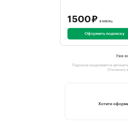
1 500 ₽
в месяц
Оформить подписку
Уже е
Подписка продлевается автомати
Отключить 
Хотите оформи