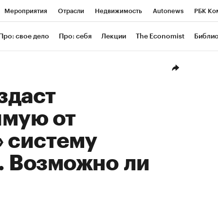
Мероприятия
Отрасли
Недвижимость
Autonews
РБК Ко
ание
РБК Курсы
РБК Life
Тренды
Визионеры
Националь
Про: свое дело
Про: себя
Лекции
The Economist
Библи
уб
Исследования
Кредитные рейтинги
Франшизы
Газета
Проверка контрагентов
Политика
Экономика
Бизнес
Техн
здаст
имую от
» систему
. Возможно ли