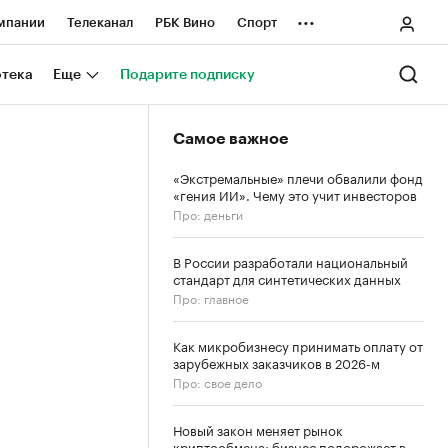
...
мпании
Телеканал
РБК Вино
Спорт
ные проекты
Город
Стиль
Крипто
отека
Еще
Подарите подписку
Спецпроекты СПб
Самое важное
ологии и медиа
Финансы
«Экстремальные» плечи обвалили фонд
«гения ИИ». Чему это учит инвесторов
Про: деньги
В России разработали национальный
стандарт для синтетических данных
Про: главное
Как микробизнесу принимать оплату от
зарубежных заказчиков в 2026-м
Про: свое дело
Новый закон меняет рынок
криптообмена: бизнес подорожает в