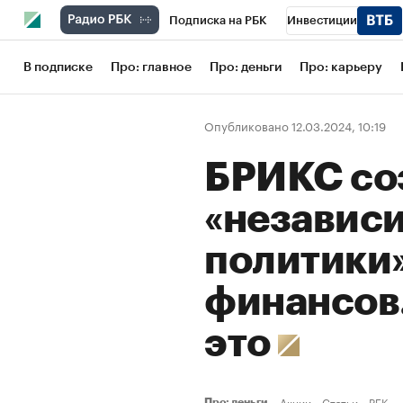
Подписка на РБК
Инвестиции
Школа управления РБК
РБК Образов
В подписке
Про: главное
Про: деньги
Про: карьеру
РБК Бизнес-среда
Дискуссионный кл
Опубликовано 12.03.2024, 10:19
Конференции СПб
Спецпроекты
БРИКС со
Рынок наличной валюты
«независ
политики
финансов
это
Акции
Статьи
РБК
Про: деньги