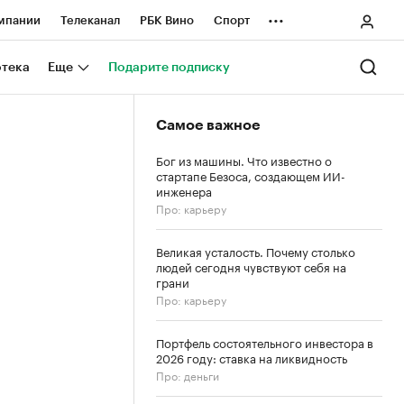
...
мпании
Телеканал
РБК Вино
Спорт
ные проекты
Город
Стиль
Крипто
отека
Еще
Подарите подписку
Спецпроекты СПб
Самое важное
ологии и медиа
Финансы
Бог из машины. Что известно о
стартапе Безоса, создающем ИИ-
инженера
Про: карьеру
Великая усталость. Почему столько
людей сегодня чувствуют себя на
грани
Про: карьеру
Портфель состоятельного инвестора в
2026 году: ставка на ликвидность
Про: деньги