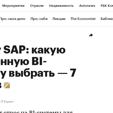
Мероприятия
Отрасли
Недвижимость
Autonews
РБК Ко
ание
РБК Курсы
РБК Life
Тренды
Визионеры
Националь
Про: свое дело
Про: себя
Лекции
The Economist
Библи
уб
Исследования
Кредитные рейтинги
Франшизы
Газета
Проверка контрагентов
Политика
Экономика
Бизнес
Техн
 SAP: какую
нную BI-
у выбрать — 7
в
IT-Expert