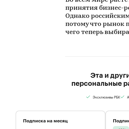
Во всем мире расте
принятия бизнес-р
Однако российским
потому что рынок п
чего теперь выбира
Эта и друг
персональные р
Эксклюзивы РБК
А
Подписка на месяц
Подпис