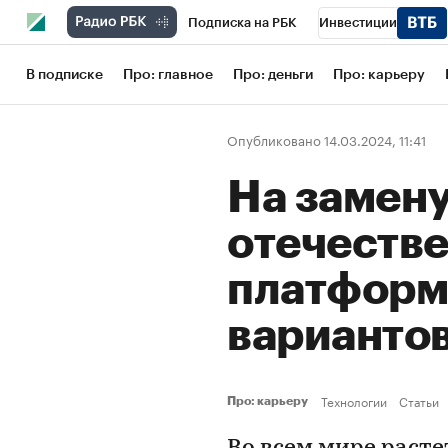
Подписка на РБК
Инвестиции
Школа управления РБК
РБК Образов
В подписке
Про: главное
Про: деньги
Про: карьеру
РБК Бизнес-среда
Дискуссионный кл
Опубликовано 14.03.2024, 11:41
Конференции СПб
Спецпроекты
На замену
Рынок наличной валюты
отечестве
платформ
варианто
Технологии
Статьи
Про: карьеру