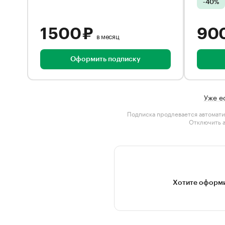
-40%
1 500 ₽
90
в месяц
Оформить подписку
Уже е
Подписка продлевается автомати
Отключить 
Хотите оформи