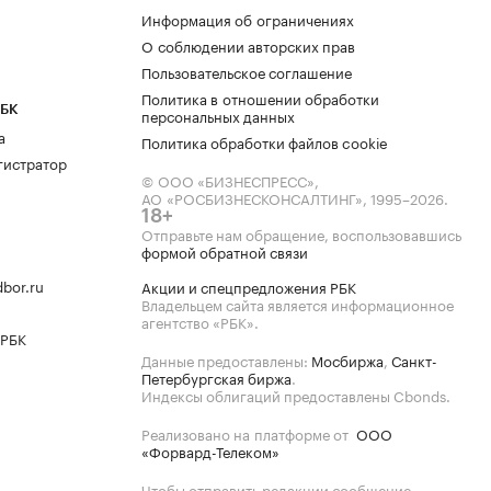
Информация об ограничениях
О соблюдении авторских прав
Пользовательское соглашение
Политика в отношении обработки
РБК
персональных данных
а
Политика обработки файлов cookie
гистратор
© ООО «БИЗНЕСПРЕСС»,
АО «РОСБИЗНЕСКОНСАЛТИНГ»,
1995–2026
.
18+
Отправьте нам обращение, воспользовавшись
формой обратной связи
bor.ru
Акции и спецпредложения РБК
Владельцем сайта является информационное
агентство «РБК».
 РБК
Данные предоставлены:
Мосбиржа
,
Санкт-
Петербургская биржа
.
Индексы облигаций предоставлены Cbonds.
Реализовано на платформе от
ООО
«Форвард-Телеком»
Чтобы отправить редакции сообщение,