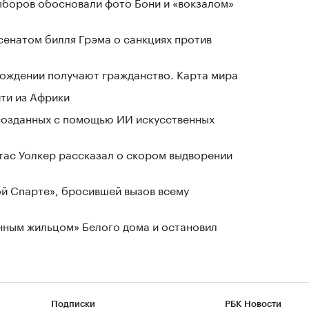
выборов обосновали фото Бони и «вокзалом»
сенатом билля Грэма о санкциях против
 рождении получают гражданство. Карта мира
йти из Африки
созданных с помощью ИИ искусственных
ас Уолкер рассказал о скором выдворении
ой Спарте», бросившей вызов всему
нным жильцом» Белого дома и остановил
Подписки
РБК Новости