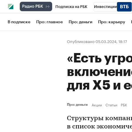
Подписка на РБК
Инвестиции
Школа управления РБК
РБК Образов
В подписке
Про: главное
Про: деньги
Про: карьеру
РБК Бизнес-среда
Дискуссионный кл
Опубликовано 05.03.2024, 18:17
Конференции СПб
Спецпроекты
«Есть угро
Рынок наличной валюты
включение
для X5 и 
Акции
Статьи
РБК
Про: деньги
Структуры компани
в список экономич