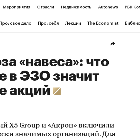
Мероприятия
Отрасли
Недвижимость
Autonews
РБК Ко
ание
РБК Курсы
РБК Life
Тренды
Визионеры
Националь
Про: свое дело
Про: себя
Лекции
The Economist
Библи
уб
Исследования
Кредитные рейтинги
Франшизы
Газета
Проверка контрагентов
Политика
Экономика
Бизнес
Техн
за «навеса»: что
 в ЭЗО значит
ее акций
й X5 Group и «Акрон» включили
ески значимых организаций. Для