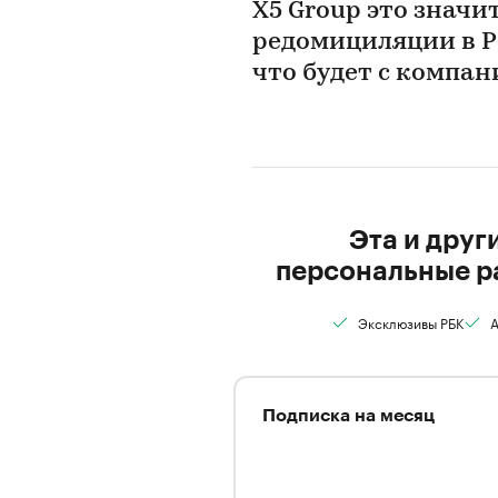
X5 Group это значи
редомициляции в Р
что будет с компан
Эта и друг
персональные р
Эксклюзивы РБК
А
Подписка на месяц