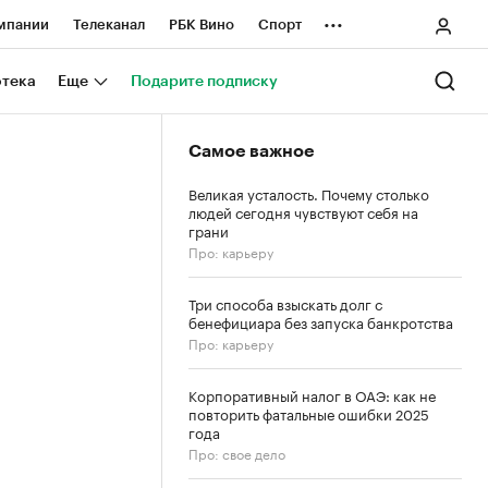
...
мпании
Телеканал
РБК Вино
Спорт
ные проекты
Город
Стиль
Крипто
отека
Еще
Подарите подписку
Спецпроекты СПб
Самое важное
ологии и медиа
Финансы
Великая усталость. Почему столько
людей сегодня чувствуют себя на
грани
Про: карьеру
Три способа взыскать долг с
бенефициара без запуска банкротства
Про: карьеру
Корпоративный налог в ОАЭ: как не
повторить фатальные ошибки 2025
года
Про: свое дело