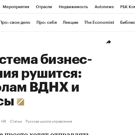
Мероприятия
Отрасли
Недвижимость
Autonews
РБК Ко
ание
РБК Курсы
РБК Life
Тренды
Визионеры
Националь
Про: свое дело
Про: себя
Лекции
The Economist
Библи
уб
Исследования
Кредитные рейтинги
Франшизы
Газета
Проверка контрагентов
Политика
Экономика
Бизнес
Техн
стема бизнес-
ния рушится:
олам ВДНХ и
рсы
HR
Статьи
Русская школа управления