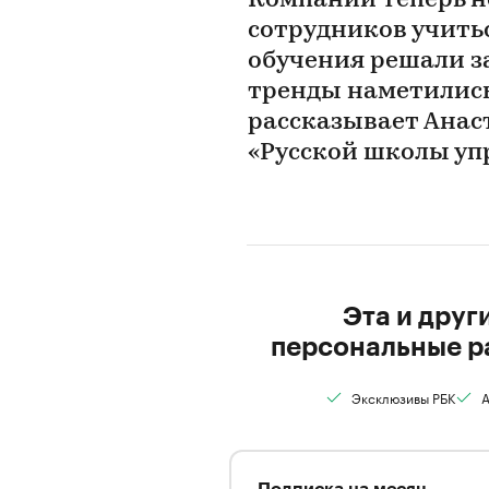
Компании теперь н
сотрудников учитьс
обучения решали за
тренды наметились
рассказывает Анас
«Русской школы уп
Эта и друг
персональные р
Эксклюзивы РБК
А