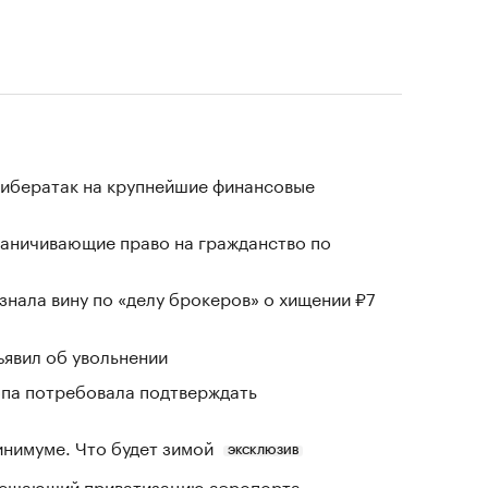
кибератак на крупнейшие финансовые
раничивающие право на гражданство по
знала вину по «делу брокеров» о хищении ₽7
явил об увольнении
ропа потребовала подтверждать
инимуме. Что будет зимой
ЭКСКЛЮЗИВ
зрешающий приватизацию аэропорта