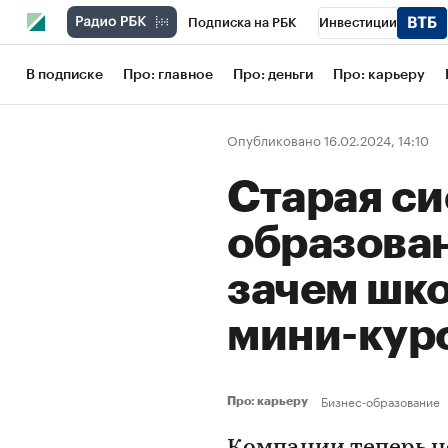
Подписка на РБК
Инвестиции
Школа управления РБК
РБК Образов
В подписке
Про: главное
Про: деньги
Про: карьеру
РБК Бизнес-среда
Дискуссионный кл
Опубликовано 16.02.2024, 14:10
Конференции СПб
Спецпроекты
Старая си
Рынок наличной валюты
образова
зачем шк
мини-ку
Бизнес-образование
Про: карьеру