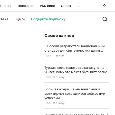
...
мпании
Телеканал
РБК Вино
Спорт
ные проекты
Город
Стиль
Крипто
отека
Еще
Подарите подписку
Спецпроекты СПб
Самое важное
ологии и медиа
Финансы
В России разработали национальный
стандарт для синтетических данных
Про: главное
Турция ввела налоговые каникулы на
20 лет: кому это может быть интересно
Про: карьеру
Большая афера. Зачем начальники
мотивируют сотрудников фейковыми
успехами
Про: карьеру
«Экстремальные» плечи обвалили фонд