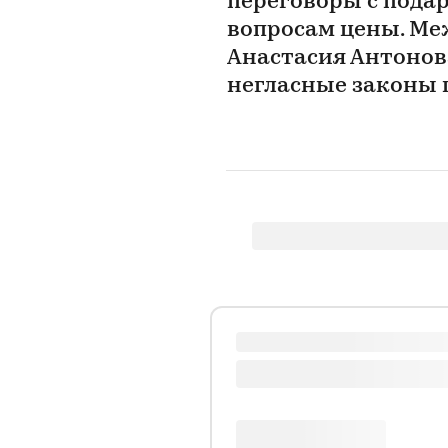
переговоры с пода
вопросам цены. М
Анастасия Антонова
негласные законы п