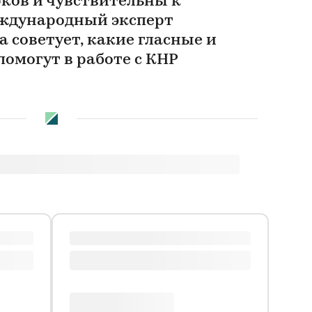
рков и чувствительны к
еждународный эксперт
 советует, какие гласные и
омогут в работе с КНР