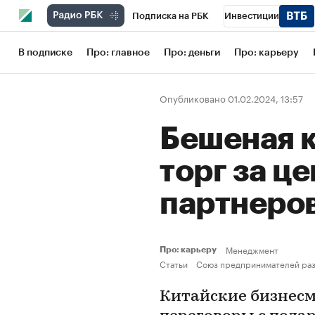
Подписка на РБК
Инвестиции
Школа управления РБК
РБК Образов
В подписке
Про: главное
Про: деньги
Про: карьеру
РБК Бизнес-среда
Дискуссионный кл
Опубликовано 01.02.2024, 13:57
Конференции СПб
Спецпроекты
Бешеная 
Рынок наличной валюты
торг за це
партнеров
Менеджмент
Про: карьеру
Статьи
Союз предпринимателей раз
Китайские бизнес