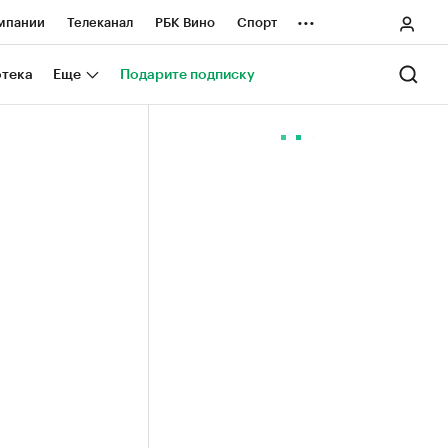
...
мпании
Телеканал
РБК Вино
Спорт
ные проекты
Город
Стиль
Крипто
отека
Еще
Подарите подписку
Спецпроекты СПб
ологии и медиа
Финансы