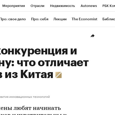
Мероприятия
Отрасли
Недвижимость
Autonews
РБК Ко
ание
РБК Курсы
РБК Life
Тренды
Визионеры
Националь
Про: свое дело
Про: себя
Лекции
The Economist
Библи
уб
Исследования
Кредитные рейтинги
Франшизы
Газета
Проверка контрагентов
Политика
Экономика
Бизнес
Техн
конкуренция и
ну: что отличает
 из Китая
вития инновационных технологий
мены любят начинать