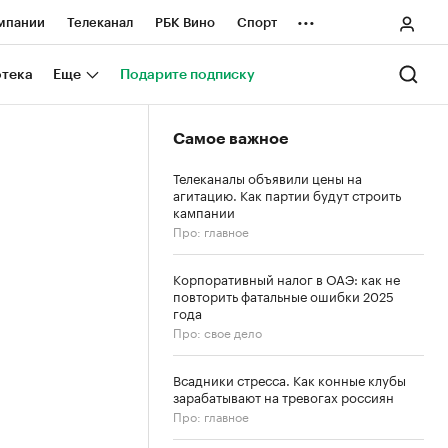
...
мпании
Телеканал
РБК Вино
Спорт
ные проекты
Город
Стиль
Крипто
отека
Еще
Подарите подписку
Спецпроекты СПб
Самое важное
ологии и медиа
Финансы
Телеканалы объявили цены на
агитацию. Как партии будут строить
кампании
Про: главное
Корпоративный налог в ОАЭ: как не
повторить фатальные ошибки 2025
года
Про: свое дело
Всадники стресса. Как конные клубы
зарабатывают на тревогах россиян
Про: главное