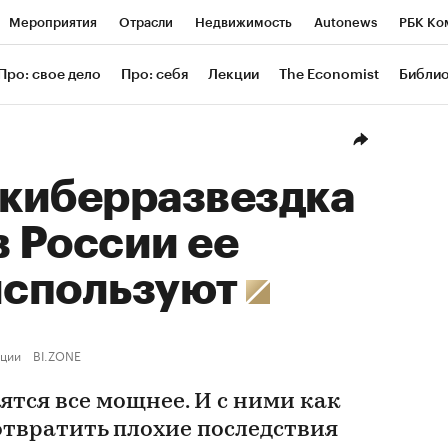
Мероприятия
Отрасли
Недвижимость
Autonews
РБК Ко
ание
РБК Курсы
РБК Life
Тренды
Визионеры
Националь
Про: свое дело
Про: себя
Лекции
The Economist
Библи
уб
Исследования
Кредитные рейтинги
Франшизы
Газета
Проверка контрагентов
Политика
Экономика
Бизнес
Техн
 киберразвездка
в России ее
 используют
ции
BI.ZONE
тся все мощнее. И с ними как
отвратить плохие последствия