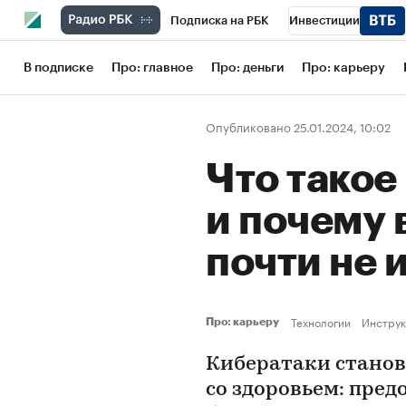
Подписка на РБК
Инвестиции
Школа управления РБК
РБК Образов
В подписке
Про: главное
Про: деньги
Про: карьеру
РБК Бизнес-среда
Дискуссионный кл
Опубликовано 25.01.2024, 10:02
Конференции СПб
Спецпроекты
Что такое
Рынок наличной валюты
и почему 
почти не
Технологии
Инструк
Про: карьеру
Кибератаки становя
со здоровьем: пред