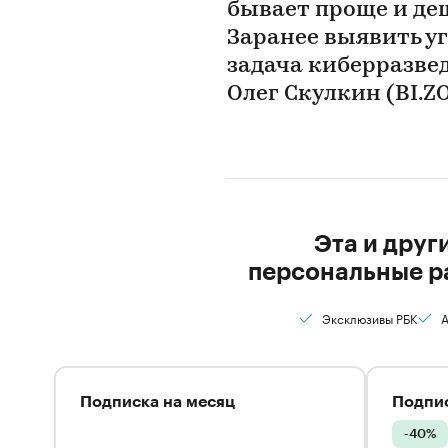
бывает проще и деш
Заранее выявить уг
задача киберразвед
Олег Скулкин (BI.Z
Эта и друг
персональные р
Эксклюзивы РБК
А
Подписка на месяц
Подпис
-40%