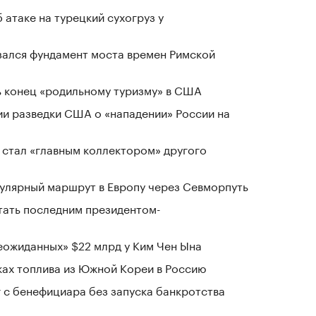
 атаке на турецкий сухогруз у
зался фундамент моста времен Римской
 конец «родильному туризму» в США
ии разведки США о «нападении» России на
 стал «главным коллектором» другого
гулярный маршрут в Европу через Севморпуть
стать последним президентом-
ожиданных» $22 млрд у Ким Чен Ына
ках топлива из Южной Кореи в Россию
г с бенефициара без запуска банкротства