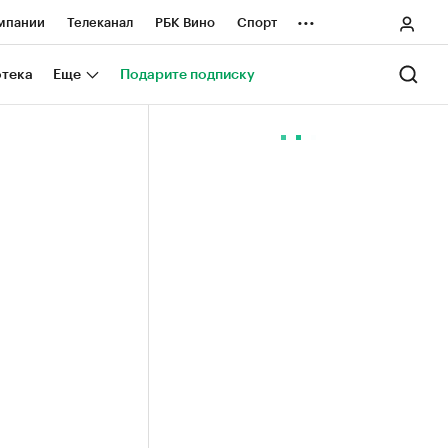
...
мпании
Телеканал
РБК Вино
Спорт
ные проекты
Город
Стиль
Крипто
отека
Еще
Подарите подписку
Спецпроекты СПб
ологии и медиа
Финансы