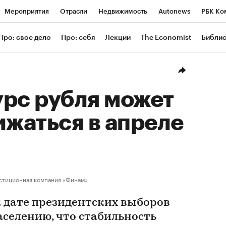
Мероприятия
Отрасли
Недвижимость
Autonews
РБК Ко
ание
РБК Курсы
РБК Life
Тренды
Визионеры
Националь
Про: свое дело
Про: себя
Лекции
The Economist
Библи
уб
Исследования
Кредитные рейтинги
Франшизы
Газета
Проверка контрагентов
Политика
Экономика
Бизнес
Техн
урс рубля может
ижаться в апреле
стиционная компания «Финам»
к дате президентских выборов
аселению, что стабильность