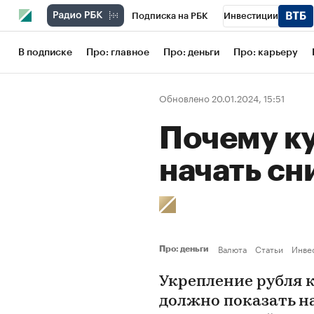
Подписка на РБК
Инвестиции
Школа управления РБК
РБК Образов
В подписке
Про: главное
Про: деньги
Про: карьеру
РБК Бизнес-среда
Дискуссионный кл
Обновлено 20.01.2024, 15:51
Конференции СПб
Спецпроекты
Почему к
Рынок наличной валюты
начать сн
Валюта
Статьи
Инве
Про: деньги
Укрепление рубля 
должно показать н