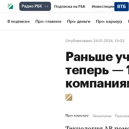
Подписка на РБК
Инвестиции
Школа управления РБК
РБК Образов
В подписке
Про: главное
Про: деньги
Про: карьеру
РБК Бизнес-среда
Дискуссионный кл
Опубликовано 24.01.2024, 13:03
Конференции СПб
Спецпроекты
Раньше уч
Рынок наличной валюты
теперь — 
компания
Технологии
Прогно
Про: карьеру