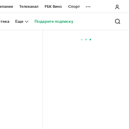
...
мпании
Телеканал
РБК Вино
Спорт
ные проекты
Город
Стиль
Крипто
отека
Еще
Подарите подписку
Спецпроекты СПб
ологии и медиа
Финансы