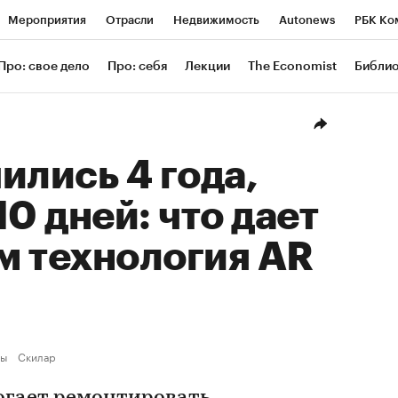
Мероприятия
Отрасли
Недвижимость
Autonews
РБК Ко
ание
РБК Курсы
РБК Life
Тренды
Визионеры
Националь
Про: свое дело
Про: себя
Лекции
The Economist
Библи
уб
Исследования
Кредитные рейтинги
Франшизы
Газета
Проверка контрагентов
Политика
Экономика
Бизнес
Техн
ились 4 года,
10 дней: что дает
м технология AR
зы
Скилар