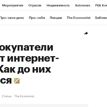
Мероприятия
Отрасли
Недвижимость
Autonews
РБК Ко
ание
РБК Курсы
РБК Life
Тренды
Визионеры
Националь
Про: свое дело
Про: себя
Лекции
The Economist
Библи
уб
Исследования
Кредитные рейтинги
Франшизы
Газета
Проверка контрагентов
Политика
Экономика
Бизнес
Техн
покупатели
т интернет-
Как до них
ься
Статьи
The Economist