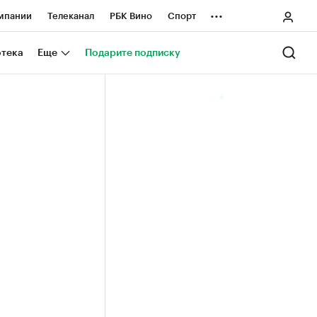
...
мпании
Телеканал
РБК Вино
Спорт
ные проекты
Город
Стиль
Крипто
отека
Еще
Подарите подписку
Спецпроекты СПб
ологии и медиа
Финансы