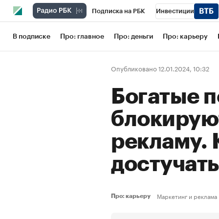
Подписка на РБК
Инвестиции
Школа управления РБК
РБК Образов
В подписке
Про: главное
Про: деньги
Про: карьеру
РБК Бизнес-среда
Дискуссионный кл
Опубликовано 12.01.2024, 10:32
Конференции СПб
Спецпроекты
Богатые 
Рынок наличной валюты
блокирую
рекламу. 
достучат
Маркетинг и реклама
Про: карьеру