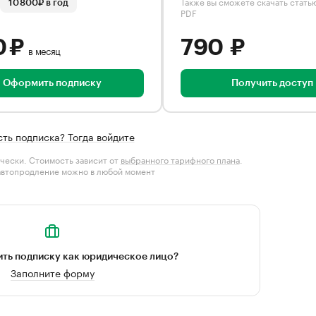
Также вы сможете скачать стать
10 800₽ в год
PDF
0 ₽
790 ₽
в месяц
Оформить подписку
Получить доступ
сть подписка? Тогда войдите
чески. Стоимость зависит от
выбранного тарифного плана
.
автопродление можно в любой момент
ть подписку как юридическое лицо?
Заполните форму