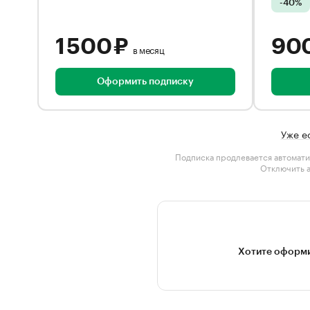
-40%
1 500 ₽
90
в месяц
Оформить подписку
Уже е
Подписка продлевается автомати
Отключить 
Хотите оформи