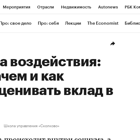
Мероприятия
Отрасли
Недвижимость
Autonews
РБК Ко
ание
РБК Курсы
РБК Life
Тренды
Визионеры
Националь
Про: свое дело
Про: себя
Лекции
The Economist
Библи
уб
Исследования
Кредитные рейтинги
Франшизы
Газета
Проверка контрагентов
Политика
Экономика
Бизнес
Техн
а воздействия:
ачем и как
ценивать вклад в
Школа управления «Сколково»