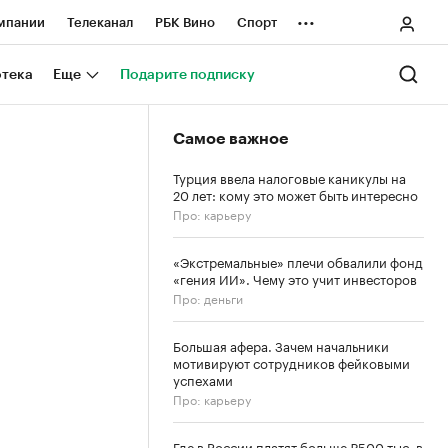
...
мпании
Телеканал
РБК Вино
Спорт
ные проекты
Город
Стиль
Крипто
отека
Еще
Подарите подписку
Спецпроекты СПб
Самое важное
ологии и медиа
Финансы
Турция ввела налоговые каникулы на
20 лет: кому это может быть интересно
Про: карьеру
«Экстремальные» плечи обвалили фонд
«гения ИИ». Чему это учит инвесторов
Про: деньги
Большая афера. Зачем начальники
мотивируют сотрудников фейковыми
успехами
Про: карьеру
Где в России платят больше ₽500 тыс. в