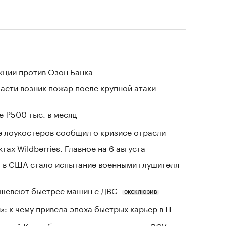
кции против Озон Банка
асти возник пожар после крупной атаки
е ₽500 тыс. в месяц
е лоукостеров сообщил о кризисе отрасли
тах Wildberries. Главное на 6 августа
 в США стало испытание военными глушителя
шевеют быстрее машин с ДВС
ЭКСКЛЮЗИВ
: к чему привела эпоха быстрых карьер в IT
ртелей Колумбии применению дронов в ВСУ