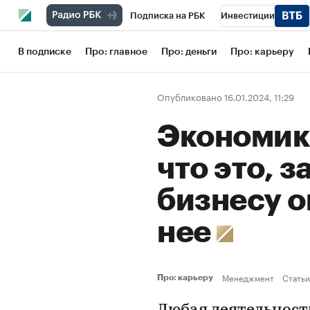
Подписка на РБК
Инвестиции
Школа управления РБК
РБК Образов
В подписке
Про: главное
Про: деньги
Про: карьеру
РБК Бизнес-среда
Дискуссионный кл
Опубликовано 16.01.2024, 11:29
Конференции СПб
Спецпроекты
Экономик
Рынок наличной валюты
что это, з
бизнесу о
нее
Менеджмент
Статьи
Про: карьеру