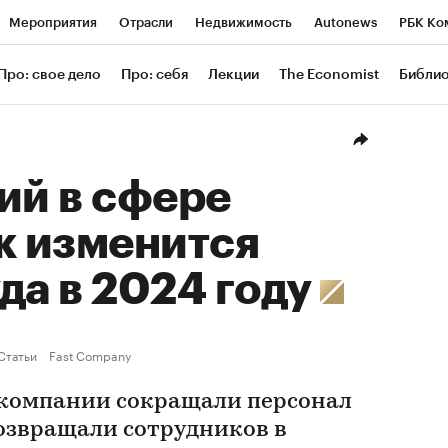
Мероприятия
Отрасли
Недвижимость
Autonews
РБК Ко
ание
РБК Курсы
РБК Life
Тренды
Визионеры
Националь
Про: свое дело
Про: себя
Лекции
The Economist
Библи
уб
Исследования
Кредитные рейтинги
Франшизы
Газета
Проверка контрагентов
Политика
Экономика
Бизнес
Техн
ий в сфере
к изменится
да в 2024 году
Статьи
Fast Company
е компании сокращали персонал
озвращали сотрудников в