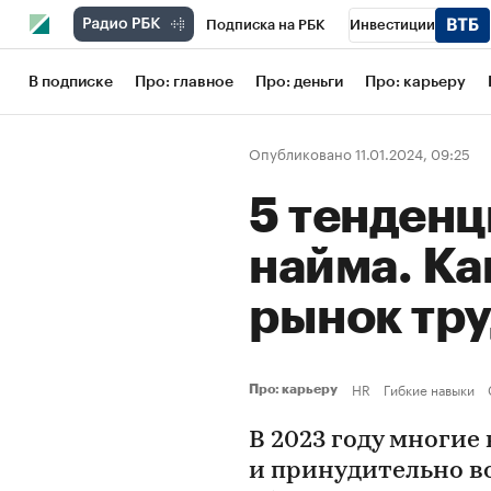
Подписка на РБК
Инвестиции
Школа управления РБК
РБК Образов
В подписке
Про: главное
Про: деньги
Про: карьеру
РБК Бизнес-среда
Дискуссионный кл
Опубликовано 11.01.2024, 09:25
Конференции СПб
Спецпроекты
5 тенденц
Рынок наличной валюты
найма. Ка
рынок тру
HR
Гибкие навыки
Про: карьеру
В 2023 году многи
и принудительно в