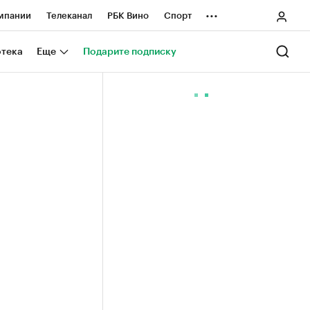
...
мпании
Телеканал
РБК Вино
Спорт
ные проекты
Город
Стиль
Крипто
отека
Еще
Подарите подписку
Спецпроекты СПб
ологии и медиа
Финансы