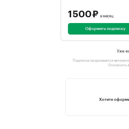
1 500 ₽
в месяц
Оформить подписку
Уже е
Подписка продлевается автомати
Отключить 
Хотите оформи