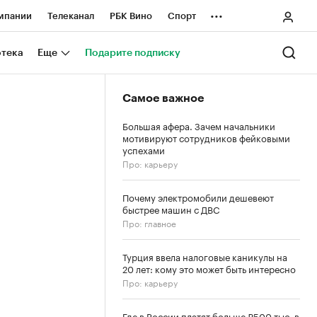
...
мпании
Телеканал
РБК Вино
Спорт
ные проекты
Город
Стиль
Крипто
отека
Еще
Подарите подписку
Спецпроекты СПб
Самое важное
ологии и медиа
Финансы
Большая афера. Зачем начальники
мотивируют сотрудников фейковыми
успехами
Про: карьеру
Почему электромобили дешевеют
быстрее машин с ДВС
Про: главное
Турция ввела налоговые каникулы на
20 лет: кому это может быть интересно
Про: карьеру
Где в России платят больше ₽500 тыс. в