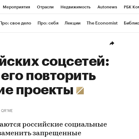
Мероприятия
Отрасли
Недвижимость
Autonews
РБК Ко
ание
РБК Курсы
РБК Life
Тренды
Визионеры
Националь
Про: свое дело
Про: себя
Лекции
The Economist
Библи
уб
Исследования
Кредитные рейтинги
Франшизы
Газета
Проверка контрагентов
Политика
Экономика
Бизнес
Техн
йских соцсетей:
 его повторить
ие проекты
QR'ME
ваются российские социальные
 заменить запрещенные