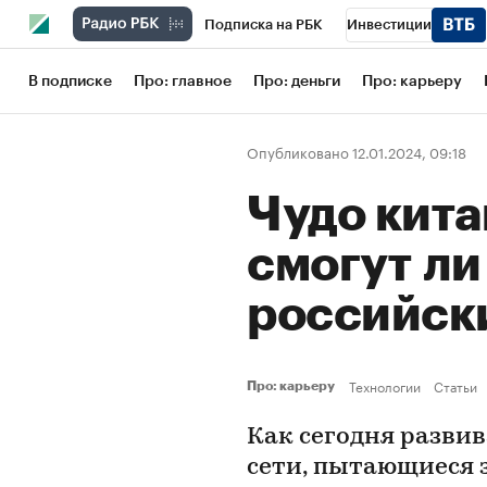
Подписка на РБК
Инвестиции
Школа управления РБК
РБК Образов
В подписке
Про: главное
Про: деньги
Про: карьеру
РБК Бизнес-среда
Дискуссионный кл
Опубликовано 12.01.2024, 09:18
Конференции СПб
Спецпроекты
Чудо кита
Рынок наличной валюты
смогут ли
российск
Технологии
Статьи
Про: карьеру
Как сегодня разви
сети, пытающиеся