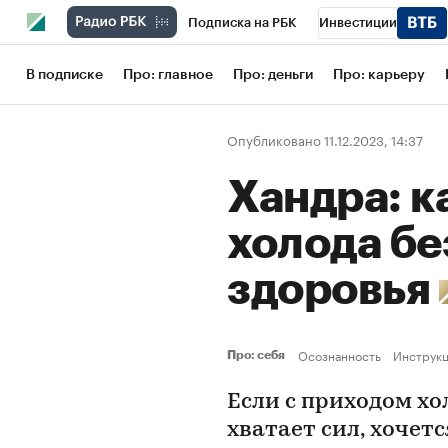
Подписка на РБК
Инвестиции
Школа управления РБК
РБК Образов
В подписке
Про: главное
Про: деньги
Про: карьеру
РБК Бизнес-среда
Дискуссионный кл
Опубликовано 11.12.2023, 14:37
Конференции СПб
Спецпроекты
Хандра: к
Рынок наличной валюты
холода бе
здоровья
Осознанность
Инструк
Про: себя
Если с приходом хол
хватает сил, хочетс