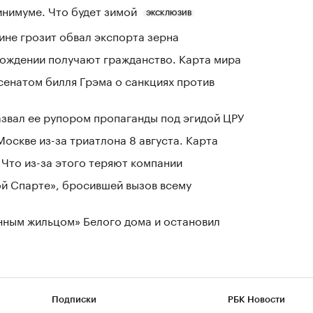
инимуме. Что будет зимой
ЭКСКЛЮЗИВ
ине грозит обвал экспорта зерна
 рождении получают гражданство. Карта мира
сенатом билля Грэма о санкциях против
азвал ее рупором пропаганды под эгидой ЦРУ
оскве из-за триатлона 8 августа. Карта
Что из-за этого теряют компании
ой Спарте», бросившей вызов всему
нным жильцом» Белого дома и остановил
Подписки
РБК Новости