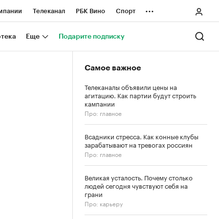
...
мпании
Телеканал
РБК Вино
Спорт
ные проекты
Город
Стиль
Крипто
отека
Еще
Подарите подписку
Спецпроекты СПб
Самое важное
ологии и медиа
Финансы
Телеканалы объявили цены на
агитацию. Как партии будут строить
кампании
Про: главное
Всадники стресса. Как конные клубы
зарабатывают на тревогах россиян
Про: главное
Великая усталость. Почему столько
людей сегодня чувствуют себя на
грани
Про: карьеру