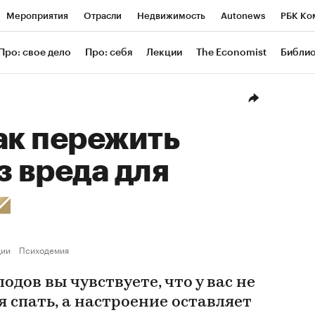
Мероприятия
Отрасли
Недвижимость
Autonews
РБК Ко
ание
РБК Курсы
РБК Life
Тренды
Визионеры
Националь
Про: свое дело
Про: себя
Лекции
The Economist
Библи
уб
Исследования
Кредитные рейтинги
Франшизы
Газета
Проверка контрагентов
Политика
Экономика
Бизнес
Техн
ак пережить
з вреда для
ции
Психодемия
одов вы чувствуете, что у вас не
я спать, а настроение оставляет