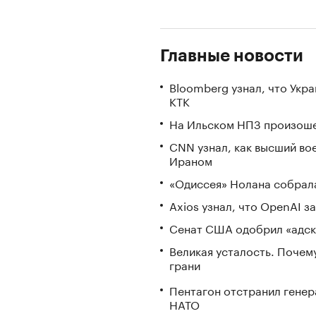
Главные новости
Bloomberg узнал, что Укр
КТК
На Ильском НПЗ произоше
CNN узнал, как высший во
Ираном
«Одиссея» Нолана собрала
Axios узнал, что OpenAI 
Сенат США одобрил «адск
Великая усталость. Почем
грани
Пентагон отстранил генер
НАТО