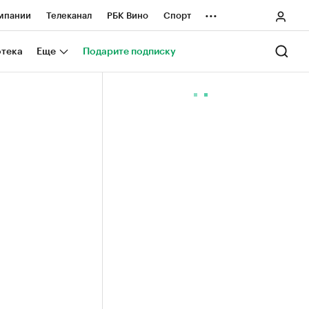
...
мпании
Телеканал
РБК Вино
Спорт
ные проекты
Город
Стиль
Крипто
отека
Еще
Подарите подписку
Спецпроекты СПб
ологии и медиа
Финансы