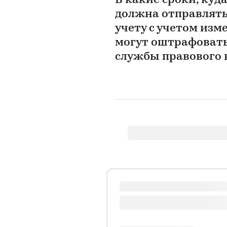
В какие сроки, куд
должна отправлять
учету с учетом изм
могут оштрафовать
службы правового 