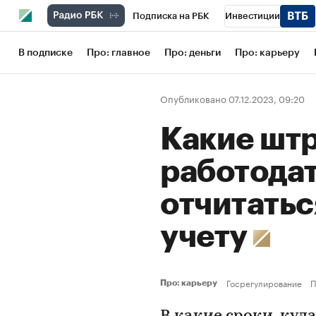
Подписка на РБК
Инвестиции
Школа управления РБК
РБК Образов
В подписке
Про: главное
Про: деньги
Про: карьеру
РБК Бизнес-среда
Дискуссионный кл
Опубликовано 07.12.2023, 09:20
Конференции СПб
Спецпроекты
Какие шт
Рынок наличной валюты
работодат
отчитатьс
учету
Госрегулирование
П
Про: карьеру