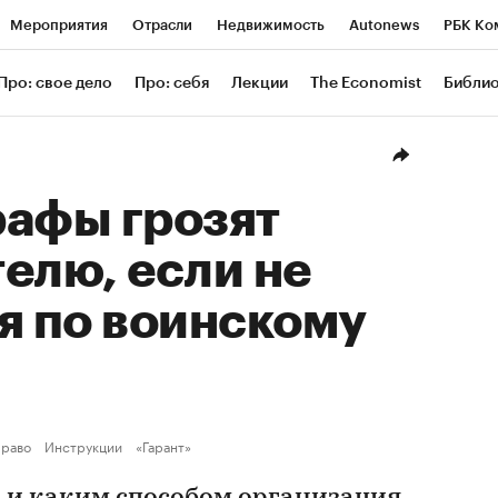
Мероприятия
Отрасли
Недвижимость
Autonews
РБК Ко
ание
РБК Курсы
РБК Life
Тренды
Визионеры
Националь
Про: свое дело
Про: себя
Лекции
The Economist
Библи
уб
Исследования
Кредитные рейтинги
Франшизы
Газета
Проверка контрагентов
Политика
Экономика
Бизнес
Техн
рафы грозят
елю, если не
я по воинскому
раво
Инструкции
«Гарант»