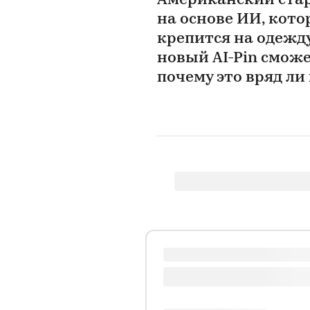
Американский стар
на основе ИИ, кото
крепится на одежду
новый AI-Pin смож
почему это вряд ли