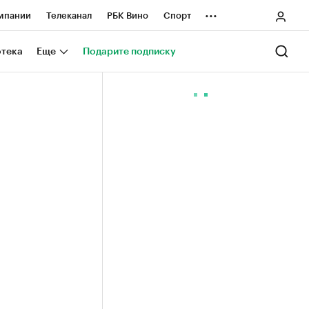
...
мпании
Телеканал
РБК Вино
Спорт
ные проекты
Город
Стиль
Крипто
отека
Еще
Подарите подписку
Спецпроекты СПб
ологии и медиа
Финансы