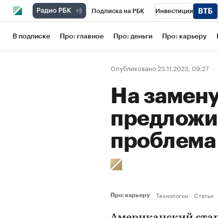
Подписка на РБК
Инвестиции
Школа управления РБК
РБК Образов
В подписке
Про: главное
Про: деньги
Про: карьеру
РБК Бизнес-среда
Дискуссионный кл
Опубликовано 23.11.2023, 09:27
Конференции СПб
Спецпроекты
На замен
Рынок наличной валюты
предложи
проблема 
Технологии
Статьи
Про: карьеру