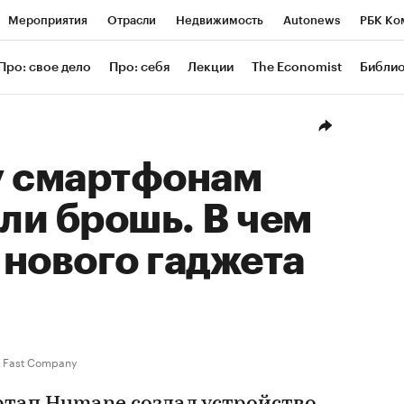
Мероприятия
Отрасли
Недвижимость
Autonews
РБК Ко
ание
РБК Курсы
РБК Life
Тренды
Визионеры
Националь
Про: свое дело
Про: себя
Лекции
The Economist
Библи
уб
Исследования
Кредитные рейтинги
Франшизы
Газета
Проверка контрагентов
Политика
Экономика
Бизнес
Техн
у смартфонам
ли брошь. В чем
нового гаджета
Fast Company