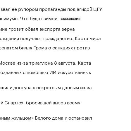
азвал ее рупором пропаганды под эгидой ЦРУ
инимуме. Что будет зимой
ЭКСКЛЮЗИВ
ине грозит обвал экспорта зерна
 рождении получают гражданство. Карта мира
сенатом билля Грэма о санкциях против
оскве из-за триатлона 8 августа. Карта
созданных с помощью ИИ искусственных
шили доступа к секретным данным из-за
ой Спарте», бросившей вызов всему
нным жильцом» Белого дома и остановил