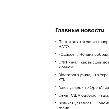
Главные новости
Пентагон отстранил генер
НАТО
«Одиссея» Нолана собрала
CNN узнал, как высший во
Ираном
Bloomberg узнал, что Укр
КТК
Axios узнал, что OpenAI 
Сенат США одобрил «адск
Великая усталость. Почем
грани