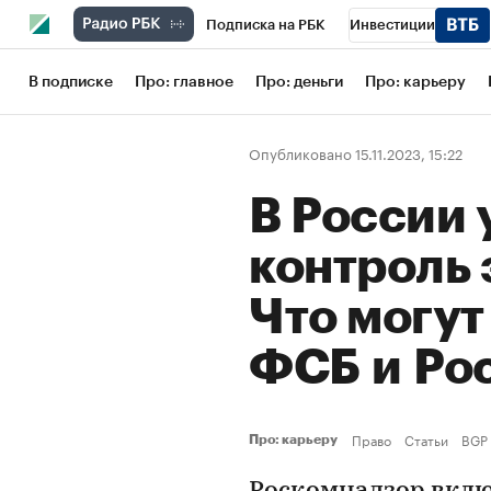
Подписка на РБК
Инвестиции
Школа управления РБК
РБК Образов
В подписке
Про: главное
Про: деньги
Про: карьеру
РБК Бизнес-среда
Дискуссионный кл
Опубликовано 15.11.2023, 15:22
Конференции СПб
Спецпроекты
В России
Рынок наличной валюты
контроль 
Что могут
ФСБ и Ро
Право
Статьи
BGP 
Про: карьеру