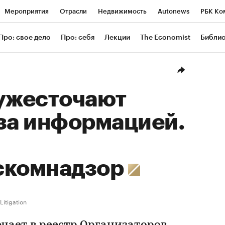
Мероприятия
Отрасли
Недвижимость
Autonews
РБК Ко
ание
РБК Курсы
РБК Life
Тренды
Визионеры
Националь
Про: свое дело
Про: себя
Лекции
The Economist
Библи
уб
Исследования
Кредитные рейтинги
Франшизы
Газета
Проверка контрагентов
Политика
Экономика
Бизнес
Техн
 ужесточают
за информацией.
скомнадзор
Litigation