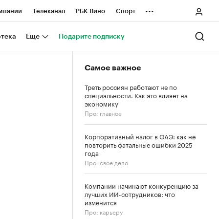
...
мпании
Телеканал
РБК Вино
Спорт
ные проекты
Город
Стиль
Крипто
отека
Еще
Подарите подписку
Спецпроекты СПб
Самое важное
ологии и медиа
Финансы
Треть россиян работают не по
специальности. Как это влияет на
экономику
Про: главное
Корпоративный налог в ОАЭ: как не
повторить фатальные ошибки 2025
года
Про: свое дело
Компании начинают конкуренцию за
лучших ИИ-сотрудников: что
изменится
Про: карьеру