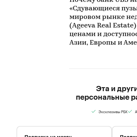
Почему банк UBS н
«Сдувающиеся пузы
мировом рынке не
(Ageeva Real Estat
ценами и доступнос
Азии, Европы и Ам
Эта и друг
персональные р
Эксклюзивы РБК
А