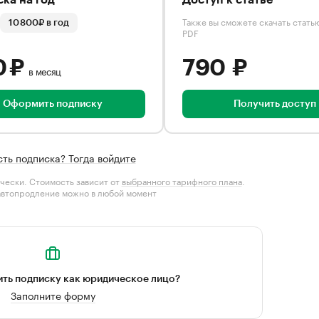
ка на год
Доступ к статье
Также вы сможете скачать стать
10 800₽ в год
PDF
0 ₽
790 ₽
в месяц
Оформить подписку
Получить доступ
сть подписка? Тогда войдите
чески. Стоимость зависит от
выбранного тарифного плана
.
автопродление можно в любой момент
ть подписку как юридическое лицо?
Заполните форму