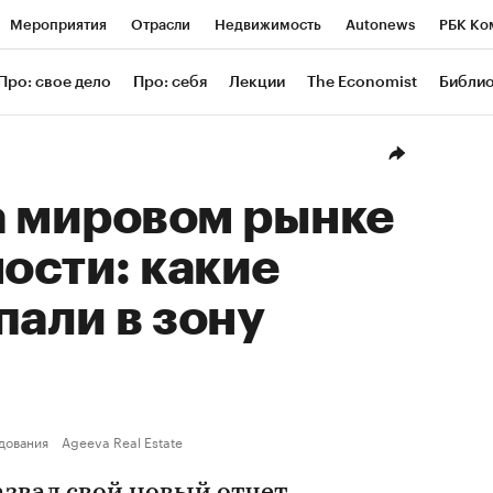
Мероприятия
Отрасли
Недвижимость
Autonews
РБК Ко
ание
РБК Курсы
РБК Life
Тренды
Визионеры
Националь
Про: свое дело
Про: себя
Лекции
The Economist
Библи
уб
Исследования
Кредитные рейтинги
Франшизы
Газета
Проверка контрагентов
Политика
Экономика
Бизнес
Техн
а мировом рынке
ости: какие
пали в зону
дования
Ageeva Real Estate