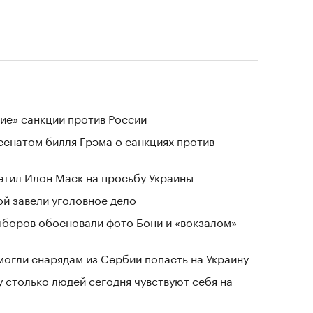
ие» санкции против России
сенатом билля Грэма о санкциях против
тветил Илон Маск на просьбу Украины
й завели уголовное дело
выборов обосновали фото Бони и «вокзалом»
могли снарядам из Сербии попасть на Украину
у столько людей сегодня чувствуют себя на