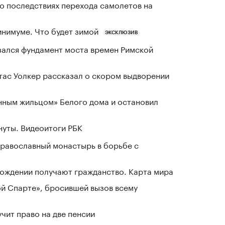
о последствиях перехода самолетов на
инимуме. Что будет зимой
ЭКСКЛЮЗИВ
зался фундамент моста времен Римской
ас Уолкер рассказал о скором выдворении
нным жильцом» Белого дома и остановил
нуты. Видеоитоги РБК
равославный монастырь в борьбе с
 рождении получают гражданство. Карта мира
ой Спарте», бросившей вызов всему
чит право на две пенсии