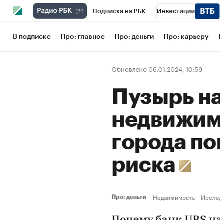
Подписка на РБК
Инвестиции
Школа управления РБК
РБК Образов
В подписке
Про: главное
Про: деньги
Про: карьеру
РБК Бизнес-среда
Дискуссионный кл
Обновлено 06.01.2024, 10:59
Конференции СПб
Спецпроекты
Пузырь н
Рынок наличной валюты
недвижим
города по
риска
Недвижимость
Иссле
Про: деньги