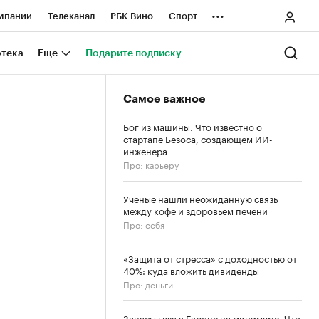
...
мпании
Телеканал
РБК Вино
Спорт
ные проекты
Город
Стиль
Крипто
отека
Еще
Подарите подписку
Спецпроекты СПб
Самое важное
ологии и медиа
Финансы
Бог из машины. Что известно о
стартапе Безоса, создающем ИИ-
инженера
Про: карьеру
Ученые нашли неожиданную связь
между кофе и здоровьем печени
Про: себя
«Защита от стресса» с доходностью от
40%: куда вложить дивиденды
Про: деньги
Запасы газа в Европе на минимуме. Что