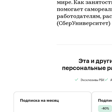
мире. Как занятост
помогает самореал
работодателям, ра
(СберУниверситет)
Эта и друг
персональные р
Эксклюзивы РБК
А
Подписка на месяц
Подпис
-40%