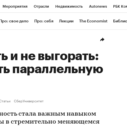
Мероприятия
Отрасли
Недвижимость
Autonews
РБК Ко
ание
РБК Курсы
РБК Life
Тренды
Визионеры
Националь
Про: свое дело
Про: себя
Лекции
The Economist
Библи
уб
Исследования
Кредитные рейтинги
Франшизы
Газета
Проверка контрагентов
Политика
Экономика
Бизнес
Техн
 и не выгорать:
ть параллельную
Статьи
СберУниверситет
ность стала важным навыком
ы в стремительно меняющемся