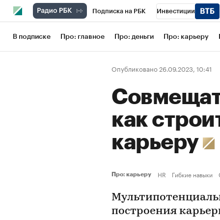
Подписка на РБК
Инвестиции
Школа управления РБК
РБК Образов
В подписке
Про: главное
Про: деньги
Про: карьеру
РБК Бизнес-среда
Дискуссионный кл
Опубликовано 26.09.2023, 10:41
Конференции СПб
Спецпроекты
Совмещать
Рынок наличной валюты
как строи
карьеру
HR
Гибкие навыки
Про: карьеру
Мультипотенциаль
построения карьер